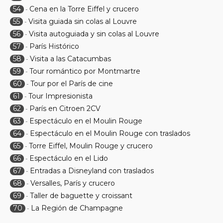
54
Cena en la Torre Eiffel y crucero
-
55
Visita guiada sin colas al Louvre
-
56
Visita autoguiada y sin colas al Louvre
-
57
París Histórico
-
58
Visita a las Catacumbas
-
59
Tour romántico por Montmartre
-
60
Tour por el París de cine
-
61
Tour Impresionista
-
62
París en Citroen 2CV
-
63
Espectáculo en el Moulin Rouge
-
64
Espectáculo en el Moulin Rouge con traslados
-
65
Torre Eiffel, Moulin Rouge y crucero
-
66
Espectáculo en el Lido
-
67
Entradas a Disneyland con traslados
-
68
Versalles, París y crucero
-
69
Taller de baguette y croissant
-
70
La Región de Champagne
-