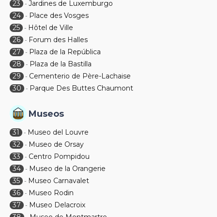
23
Jardines de Luxemburgo
-
24
Place des Vosges
-
25
Hôtel de Ville
-
26
Forum des Halles
-
27
Plaza de la República
-
28
Plaza de la Bastilla
-
29
Cementerio de Père-Lachaise
-
30
Parque Des Buttes Chaumont
-
Museos
31
Museo del Louvre
-
32
Museo de Orsay
-
33
Centro Pompidou
-
34
Museo de la Orangerie
-
35
Museo Carnavalet
-
36
Museo Rodin
-
37
Museo Delacroix
-