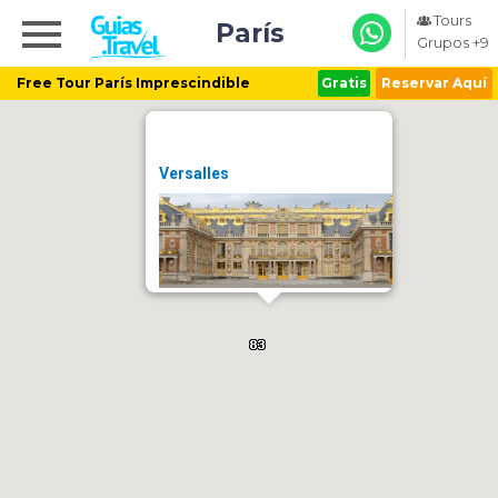
Tours
París
Grupos +9
Free Tour París Imprescindible
Gratis
Reservar Aquí
Versalles