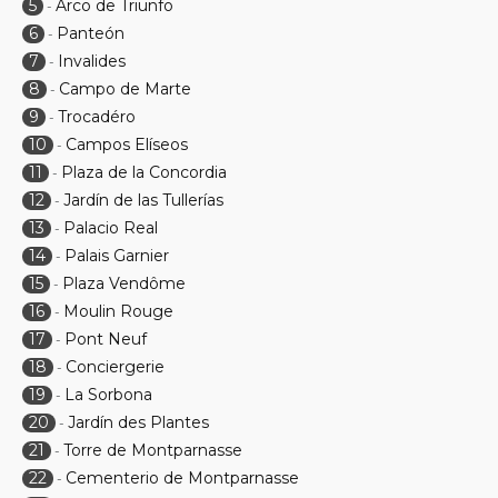
5
Arco de Triunfo
-
6
Panteón
-
7
Invalides
-
8
Campo de Marte
-
9
Trocadéro
-
10
Campos Elíseos
-
11
Plaza de la Concordia
-
12
Jardín de las Tullerías
-
13
Palacio Real
-
14
Palais Garnier
-
15
Plaza Vendôme
-
16
Moulin Rouge
-
17
Pont Neuf
-
18
Conciergerie
-
19
La Sorbona
-
20
Jardín des Plantes
-
21
Torre de Montparnasse
-
22
Cementerio de Montparnasse
-