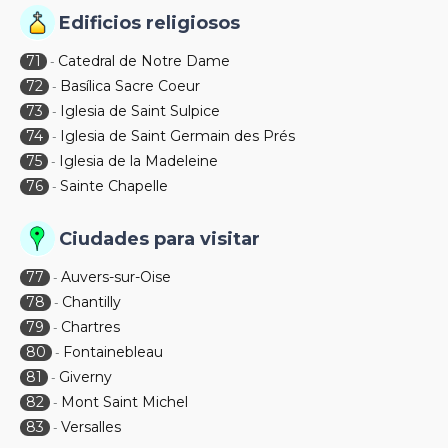
Edificios religiosos
71
Catedral de Notre Dame
-
72
Basílica Sacre Coeur
-
73
Iglesia de Saint Sulpice
-
74
Iglesia de Saint Germain des Prés
-
75
Iglesia de la Madeleine
-
76
Sainte Chapelle
-
Ciudades para visitar
77
Auvers-sur-Oise
-
78
Chantilly
-
79
Chartres
-
80
Fontainebleau
-
81
Giverny
-
82
Mont Saint Michel
-
83
Versalles
-