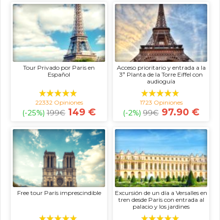
Tour Privado por Paris en
Acceso prioritario y entrada a la
Español
3ª Planta de la Torre Eiffel con
audioguía
22332 Opiniones
1723 Opiniones
149 €
97.90 €
(-25%)
199
€
(-2%)
99
€
Free tour París imprescindible
Excursión de un día a Versalles en
tren desde París con entrada al
palacio y los jardines