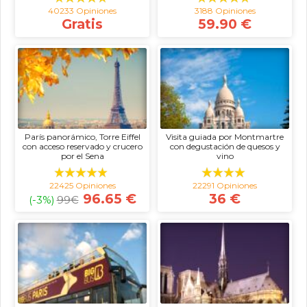
40233 Opiniones
3188 Opiniones
Gratis
59.90 €
París panorámico, Torre Eiffel
Visita guiada por Montmartre
con acceso reservado y crucero
con degustación de quesos y
por el Sena
vino
22425 Opiniones
22291 Opiniones
96.65 €
36 €
(-3%)
99
€