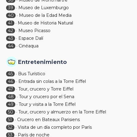
38
Museo de Montmartre
-
39
Museo de Luxemburgo
-
40
Museo de la Edad Media
-
41
Museo de Historia Natural
-
42
Museo Picasso
-
43
Espace Dalí
-
44
Cinéaqua
-
Entretenimiento
45
Bus Turístico
-
46
Entrada sin colas a la Torre Eiffel
-
47
Tour, crucero y Torre Eiffel
-
48
Tour y crucero por el Sena
-
49
Tour y visita a la Torre Eiffel
-
50
Tour, crucero y almuerzo en la Torre Eiffel
-
51
Crucero en Bateaux Parisiens
-
52
Visita de un día completo por París
-
53
París de noche
-