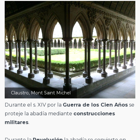
Claustro, Mont Saint Michel
Durante el s. XIV por la
Guerra de los Cien Años
se
proteje la abadía mediante
construcciones
militares
.
Durante la
Revolución
la abadía se convierte en