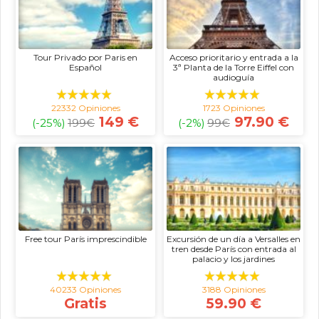
Tour Privado por Paris en
Acceso prioritario y entrada a la
Español
3ª Planta de la Torre Eiffel con
audioguía
22332 Opiniones
1723 Opiniones
149 €
97.90 €
(-25%)
199
€
(-2%)
99
€
Free tour París imprescindible
Excursión de un día a Versalles en
tren desde París con entrada al
palacio y los jardines
40233 Opiniones
3188 Opiniones
Gratis
59.90 €