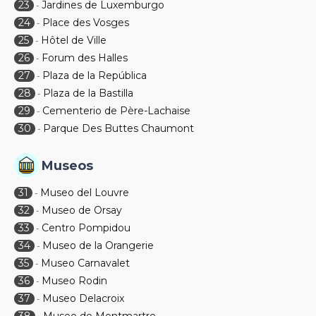
23
Jardines de Luxemburgo
-
24
Place des Vosges
-
25
Hôtel de Ville
-
26
Forum des Halles
-
27
Plaza de la República
-
28
Plaza de la Bastilla
-
29
Cementerio de Père-Lachaise
-
30
Parque Des Buttes Chaumont
-
Museos
31
Museo del Louvre
-
32
Museo de Orsay
-
33
Centro Pompidou
-
34
Museo de la Orangerie
-
35
Museo Carnavalet
-
36
Museo Rodin
-
37
Museo Delacroix
-