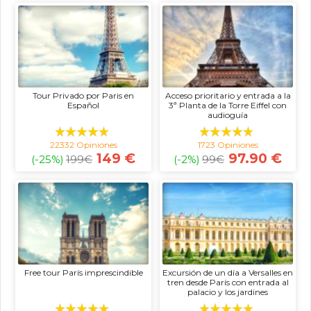
Tour Privado por Paris en
Acceso prioritario y entrada a la
Español
3ª Planta de la Torre Eiffel con
audioguía
22332 Opiniones
1723 Opiniones
149 €
97.90 €
(-25%)
199
€
(-2%)
99
€
Free tour París imprescindible
Excursión de un día a Versalles en
tren desde París con entrada al
palacio y los jardines