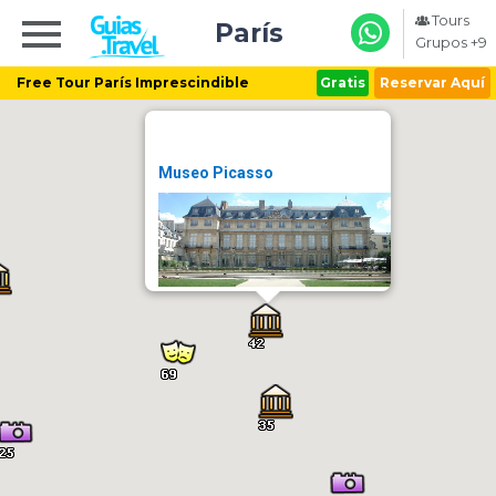
Tours
París
Grupos +9
Free Tour París Imprescindible
Gratis
Reservar Aquí
Museo Picasso