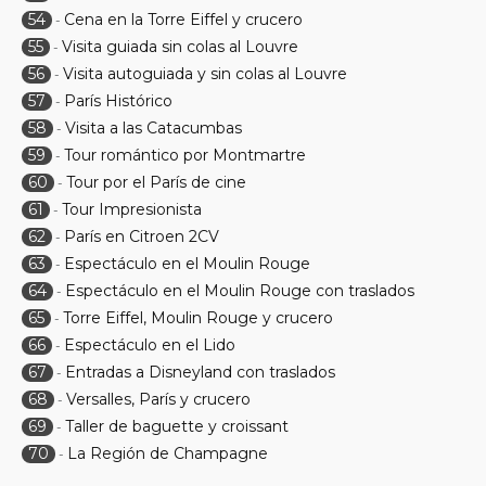
54
Cena en la Torre Eiffel y crucero
-
55
Visita guiada sin colas al Louvre
-
56
Visita autoguiada y sin colas al Louvre
-
57
París Histórico
-
58
Visita a las Catacumbas
-
59
Tour romántico por Montmartre
-
60
Tour por el París de cine
-
61
Tour Impresionista
-
62
París en Citroen 2CV
-
63
Espectáculo en el Moulin Rouge
-
64
Espectáculo en el Moulin Rouge con traslados
-
65
Torre Eiffel, Moulin Rouge y crucero
-
66
Espectáculo en el Lido
-
67
Entradas a Disneyland con traslados
-
68
Versalles, París y crucero
-
69
Taller de baguette y croissant
-
70
La Región de Champagne
-