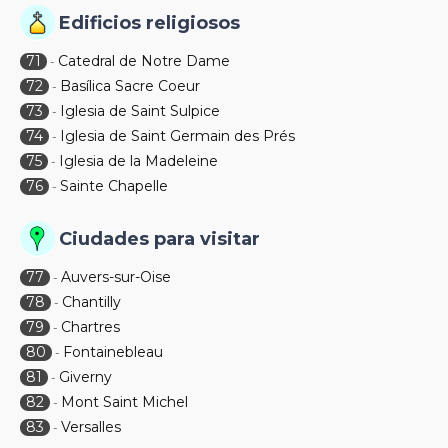
Edificios religiosos
71
Catedral de Notre Dame
-
72
Basílica Sacre Coeur
-
73
Iglesia de Saint Sulpice
-
74
Iglesia de Saint Germain des Prés
-
75
Iglesia de la Madeleine
-
76
Sainte Chapelle
-
Ciudades para visitar
77
Auvers-sur-Oise
-
78
Chantilly
-
79
Chartres
-
80
Fontainebleau
-
81
Giverny
-
82
Mont Saint Michel
-
83
Versalles
-