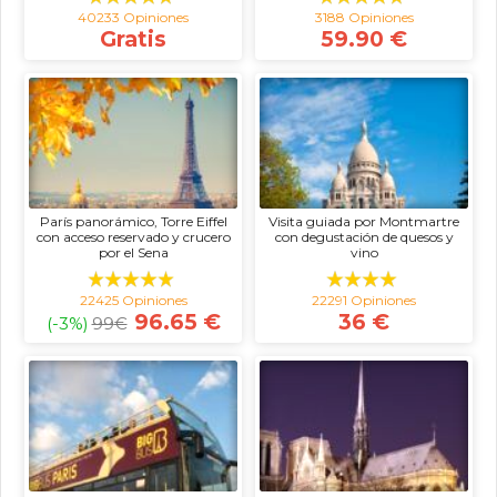
40233 Opiniones
3188 Opiniones
Gratis
59.90 €
París panorámico, Torre Eiffel
Visita guiada por Montmartre
con acceso reservado y crucero
con degustación de quesos y
por el Sena
vino
22425 Opiniones
22291 Opiniones
96.65 €
36 €
(-3%)
99
€