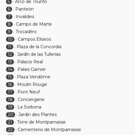
5
Arco de Triunfo
-
6
Panteón
-
7
Invalides
-
8
Campo de Marte
-
9
Trocadéro
-
10
Campos Elíseos
-
11
Plaza de la Concordia
-
12
Jardín de las Tullerías
-
13
Palacio Real
-
14
Palais Garnier
-
15
Plaza Vendôme
-
16
Moulin Rouge
-
17
Pont Neuf
-
18
Conciergerie
-
19
La Sorbona
-
20
Jardín des Plantes
-
21
Torre de Montparnasse
-
22
Cementerio de Montparnasse
-