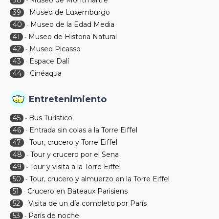
38
Museo de Montmartre
-
39
Museo de Luxemburgo
-
40
Museo de la Edad Media
-
41
Museo de Historia Natural
-
42
Museo Picasso
-
43
Espace Dalí
-
44
Cinéaqua
-
Entretenimiento
45
Bus Turístico
-
46
Entrada sin colas a la Torre Eiffel
-
47
Tour, crucero y Torre Eiffel
-
48
Tour y crucero por el Sena
-
49
Tour y visita a la Torre Eiffel
-
50
Tour, crucero y almuerzo en la Torre Eiffel
-
51
Crucero en Bateaux Parisiens
-
52
Visita de un día completo por París
-
53
París de noche
-