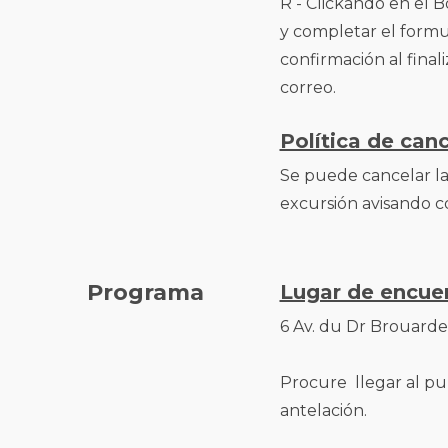
R - Clickando en el B
y completar el formul
confirmación al final
correo.
Política de can
Se puede cancelar la 
excursión avisando co
Programa
Lugar de encue
6 Av. du Dr Brouardel
Procure llegar al p
antelación.