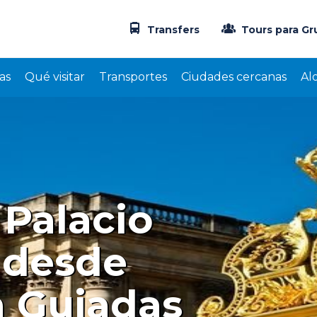
Transfers
Tours para Gr
as
Qué visitar
Transportes
Ciudades cercanas
Al
 Palacio
Preciosos el Palacio y los
 desde
AM
Ana Maria 
ta Guiadas