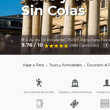
Sin Colas
6 Av. du Dr Brouardel, 75007, París Paris, Fran
9.76 / 10
(988 Opiniones
)
Viajar a Paris
Tours y Actividades
Excursión al 
Excursiones de un día
Museos y Monumentos
Visitas G