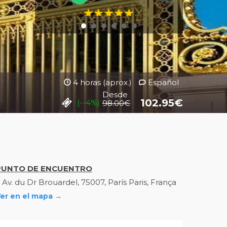
4 horas (aprox.)
Español
Desde
102.95
€
(--4%)
98.00
€
PUNTO DE ENCUENTRO
 Av. du Dr Brouardel, 75007, París Paris, França
er en el mapa →