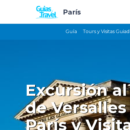
París
Guía
Tours y Visitas Guiad
Excursión al
de Versalles
París y Visi