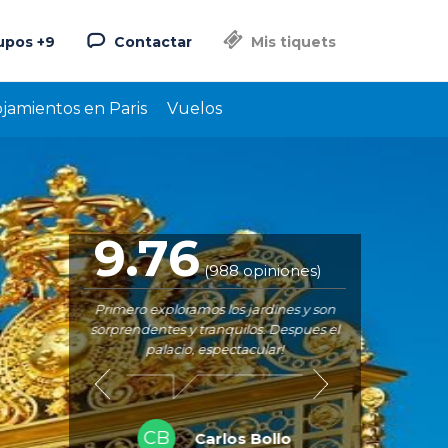
upos +9
Contactar
Mis tiquets
ojamientos en Paris
Vuelos
9.76
(988 opiniones)
 jardines.
Primero exploramos los jardines y son
sorprendentes y tranquilos. Despues el
palacio, espectacular!
SN
LLopis
CB
Carlos Bollo