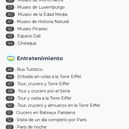
38
Museo de Montmartre
-
39
Museo de Luxemburgo
-
40
Museo de la Edad Media
-
41
Museo de Historia Natural
-
42
Museo Picasso
-
43
Espace Dalí
-
44
Cinéaqua
-
Entretenimiento
45
Bus Turístico
-
46
Entrada sin colas a la Torre Eiffel
-
47
Tour, crucero y Torre Eiffel
-
48
Tour y crucero por el Sena
-
49
Tour y visita a la Torre Eiffel
-
50
Tour, crucero y almuerzo en la Torre Eiffel
-
51
Crucero en Bateaux Parisiens
-
52
Visita de un día completo por París
-
53
París de noche
-