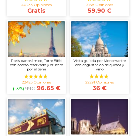
40233 Opiniones
3188 Opiniones
Gratis
59.90 €
París panorámico, Torre Eiffel
Visita guiada por Montmartre
con acceso reservado y crucero
con degustación de quesos y
por el Sena
vino
22425 Opiniones
22291 Opiniones
96.65 €
36 €
(-3%)
99
€