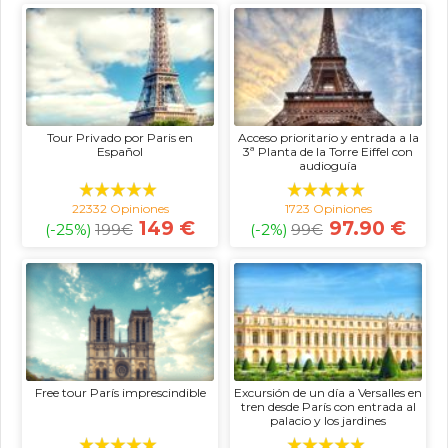
Tour Privado por Paris en
Acceso prioritario y entrada a la
Español
3ª Planta de la Torre Eiffel con
audioguía
22332 Opiniones
1723 Opiniones
149 €
97.90 €
(-25%)
199
€
(-2%)
99
€
Free tour París imprescindible
Excursión de un día a Versalles en
tren desde París con entrada al
palacio y los jardines