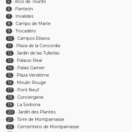
5
Arco de Triunfo
-
6
Panteón
-
7
Invalides
-
8
Campo de Marte
-
9
Trocadéro
-
10
Campos Elíseos
-
11
Plaza de la Concordia
-
12
Jardín de las Tullerías
-
13
Palacio Real
-
14
Palais Garnier
-
15
Plaza Vendôme
-
16
Moulin Rouge
-
17
Pont Neuf
-
18
Conciergerie
-
19
La Sorbona
-
20
Jardín des Plantes
-
21
Torre de Montparnasse
-
22
Cementerio de Montparnasse
-