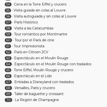
54
Cena en la Torre Eiffel y crucero
-
55
Visita guiada sin colas al Louvre
-
56
Visita autoguiada y sin colas al Louvre
-
57
París Histórico
-
58
Visita a las Catacumbas
-
59
Tour romántico por Montmartre
-
60
Tour por el París de cine
-
61
Tour Impresionista
-
62
París en Citroen 2CV
-
63
Espectáculo en el Moulin Rouge
-
64
Espectáculo en el Moulin Rouge con traslados
-
65
Torre Eiffel, Moulin Rouge y crucero
-
66
Espectáculo en el Lido
-
67
Entradas a Disneyland con traslados
-
68
Versalles, París y crucero
-
69
Taller de baguette y croissant
-
70
La Región de Champagne
-