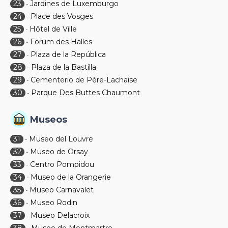
23
Jardines de Luxemburgo
-
24
Place des Vosges
-
25
Hôtel de Ville
-
26
Forum des Halles
-
27
Plaza de la República
-
28
Plaza de la Bastilla
-
29
Cementerio de Père-Lachaise
-
30
Parque Des Buttes Chaumont
-
Museos
31
Museo del Louvre
-
32
Museo de Orsay
-
33
Centro Pompidou
-
34
Museo de la Orangerie
-
35
Museo Carnavalet
-
36
Museo Rodin
-
37
Museo Delacroix
-