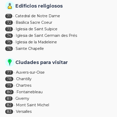
Edificios religiosos
71
Catedral de Notre Dame
-
72
Basílica Sacre Coeur
-
73
Iglesia de Saint Sulpice
-
74
Iglesia de Saint Germain des Prés
-
75
Iglesia de la Madeleine
-
76
Sainte Chapelle
-
Ciudades para visitar
77
Auvers-sur-Oise
-
78
Chantilly
-
79
Chartres
-
80
Fontainebleau
-
81
Giverny
-
82
Mont Saint Michel
-
83
Versalles
-