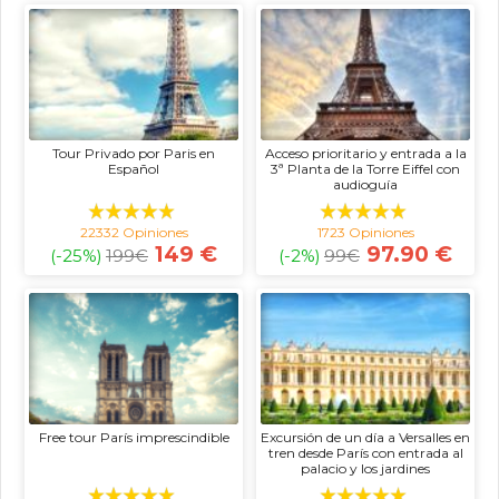
Tour Privado por Paris en
Acceso prioritario y entrada a la
Español
3ª Planta de la Torre Eiffel con
audioguía
22332 Opiniones
1723 Opiniones
149 €
97.90 €
(-25%)
199
€
(-2%)
99
€
Free tour París imprescindible
Excursión de un día a Versalles en
tren desde París con entrada al
palacio y los jardines