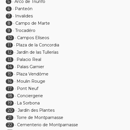
5
Arco de Triunfo
-
6
Panteón
-
7
Invalides
-
8
Campo de Marte
-
9
Trocadéro
-
10
Campos Elíseos
-
11
Plaza de la Concordia
-
12
Jardín de las Tullerías
-
13
Palacio Real
-
14
Palais Garnier
-
15
Plaza Vendôme
-
16
Moulin Rouge
-
17
Pont Neuf
-
18
Conciergerie
-
19
La Sorbona
-
20
Jardín des Plantes
-
21
Torre de Montparnasse
-
22
Cementerio de Montparnasse
-