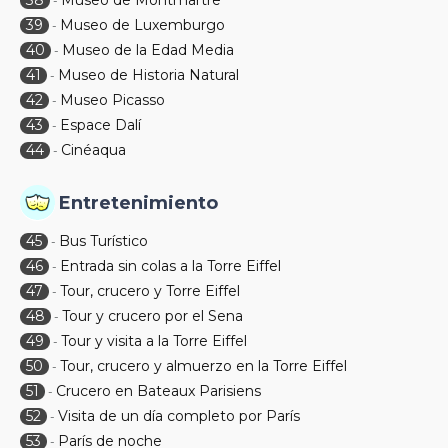
38
Museo de Montmartre
-
39
Museo de Luxemburgo
-
40
Museo de la Edad Media
-
41
Museo de Historia Natural
-
42
Museo Picasso
-
43
Espace Dalí
-
44
Cinéaqua
-
Entretenimiento
45
Bus Turístico
-
46
Entrada sin colas a la Torre Eiffel
-
47
Tour, crucero y Torre Eiffel
-
48
Tour y crucero por el Sena
-
49
Tour y visita a la Torre Eiffel
-
50
Tour, crucero y almuerzo en la Torre Eiffel
-
51
Crucero en Bateaux Parisiens
-
52
Visita de un día completo por París
-
53
París de noche
-