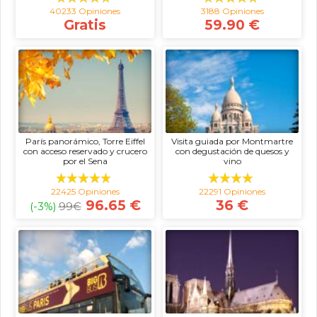
40233 Opiniones
3188 Opiniones
Gratis
59.90 €
París panorámico, Torre Eiffel
Visita guiada por Montmartre
con acceso reservado y crucero
con degustación de quesos y
por el Sena
vino
22425 Opiniones
22291 Opiniones
96.65 €
36 €
(-3%)
99
€