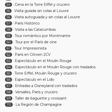
54
Cena en la Torre Eiffel y crucero
-
55
Visita guiada sin colas al Louvre
-
56
Visita autoguiada y sin colas al Louvre
-
57
París Histórico
-
58
Visita a las Catacumbas
-
59
Tour romántico por Montmartre
-
60
Tour por el París de cine
-
61
Tour Impresionista
-
62
París en Citroen 2CV
-
63
Espectáculo en el Moulin Rouge
-
64
Espectáculo en el Moulin Rouge con traslados
-
65
Torre Eiffel, Moulin Rouge y crucero
-
66
Espectáculo en el Lido
-
67
Entradas a Disneyland con traslados
-
68
Versalles, París y crucero
-
69
Taller de baguette y croissant
-
70
La Región de Champagne
-