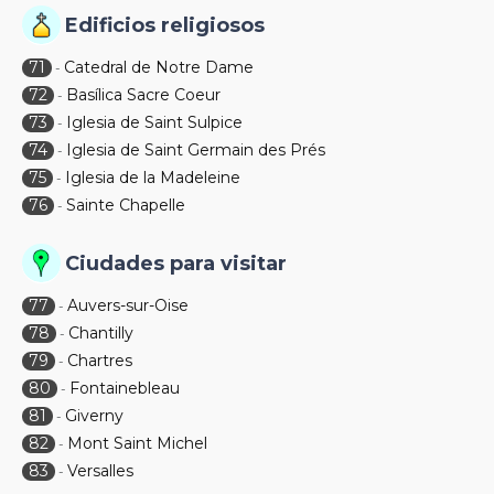
Edificios religiosos
71
Catedral de Notre Dame
-
72
Basílica Sacre Coeur
-
73
Iglesia de Saint Sulpice
-
74
Iglesia de Saint Germain des Prés
-
75
Iglesia de la Madeleine
-
76
Sainte Chapelle
-
Ciudades para visitar
77
Auvers-sur-Oise
-
78
Chantilly
-
79
Chartres
-
80
Fontainebleau
-
81
Giverny
-
82
Mont Saint Michel
-
83
Versalles
-