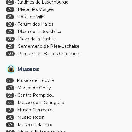
23
Jardines de Luxemburgo
-
24
Place des Vosges
-
25
Hôtel de Ville
-
26
Forum des Halles
-
27
Plaza de la República
-
28
Plaza de la Bastilla
-
29
Cementerio de Père-Lachaise
-
30
Parque Des Buttes Chaumont
-
Museos
31
Museo del Louvre
-
32
Museo de Orsay
-
33
Centro Pompidou
-
34
Museo de la Orangerie
-
35
Museo Carnavalet
-
36
Museo Rodin
-
37
Museo Delacroix
-