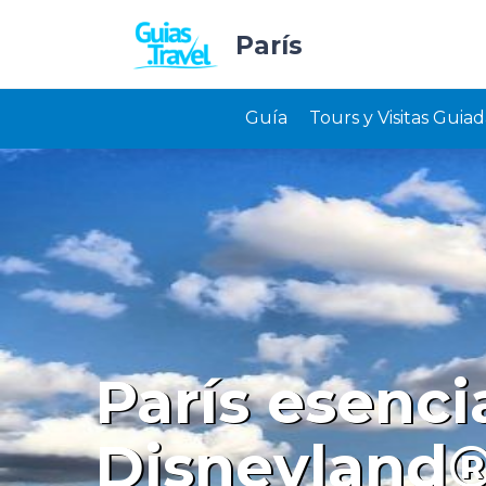
París
Guía
Tours y Visitas Guiad
París esenci
Disneyland®