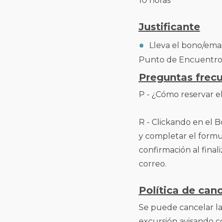
10 horas
Justificante
Lleva el bono/emai
Punto de Encuentro
Preguntas frec
P - ¿Cómo reservar e
R - Clickando en el B
y completar el formul
confirmación al final
correo.
Política de can
Se puede cancelar la 
excursión avisando c