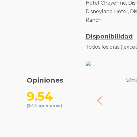
Hotel Cheyenne, Disn
Disneyland Hotel, Dis
Ranch.
Disponibilidad
Todos los días ((excep
Opiniones
periencia.
Vimo
9.54
(344 opiniones)
arlota Millan