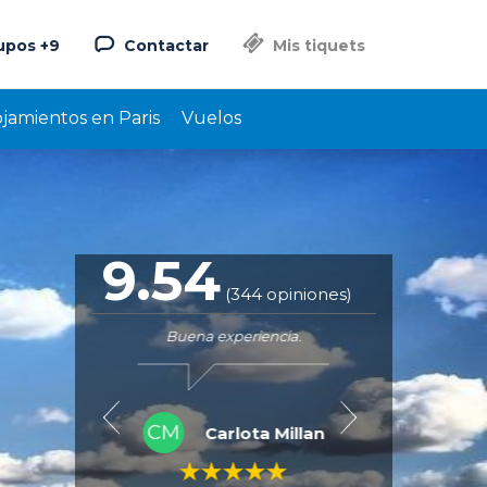
upos +9
Contactar
Mis tiquets
ojamientos en Paris
Vuelos
9.54
(344 opiniones)
s, perfecto.
Buena experiencia.
Va
CM
CZ
Miro
Carlota Millan
C