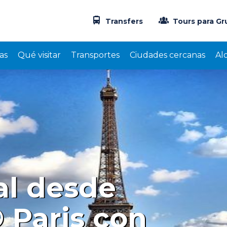
Transfers
Tours para Gr
as
Qué visitar
Transportes
Ciudades cercanas
Al
Vimos lo principal de Parí
al desde
AM
Anabel 
 Paris con