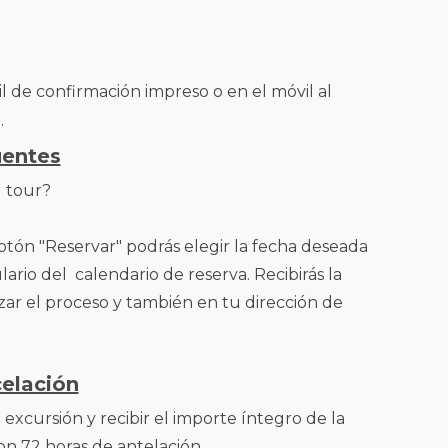
l de confirmación impreso o en el móvil al
.
uentes
l tour?
otón "Reservar" podrás elegir la fecha deseada
ario del calendario de reserva. Recibirás la
izar el proceso y también en tu dirección de
celación
excursión y recibir el importe íntegro de la
on 72 horas de antelación.