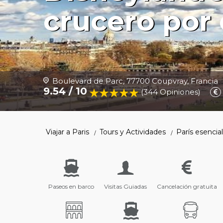
crucero por 
Boulevard de Parc, 77700 Coupvray, Francia
9.54 / 10
(344 Opiniones
)
Viajar a Paris
Tours y Actividades
París esencia
Paseos en barco
Visitas Guiadas
Cancelación gratuita