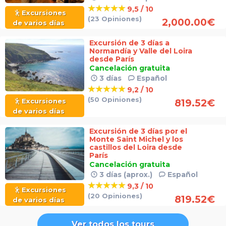
9,5 / 10
Excursiones
(23 Opiniones)
2,000.00
€
de varios días
Excursión de 3 días a
Normandía y Valle del Loira
desde París
Cancelación gratuita
3 días
Español
9,2 / 10
(50 Opiniones)
Excursiones
819.52
€
de varios días
Excursión de 3 días por el
Monte Saint Michel y los
castillos del Loira desde
París
Cancelación gratuita
3 días (aprox.)
Español
9,3 / 10
Excursiones
(20 Opiniones)
819.52
€
de varios días
Ver todos los tours