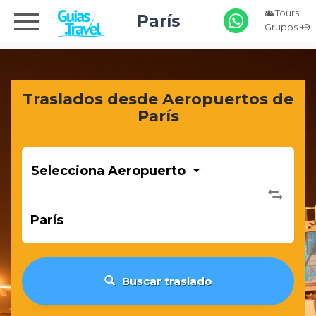
Tours
París
Grupos +9
Traslados desde Aeropuertos de
París
De
dóndeDe
Selecciona Aeropuerto
dónde
A
dóndeA
París
dónde
Buscar traslado