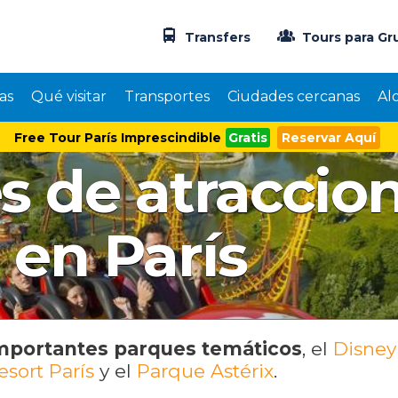
Transfers
Tours para Gr
as
Qué visitar
Transportes
Ciudades cercanas
Al
Free Tour París Imprescindible
Gratis
Reservar Aquí
s de atraccio
en París
mportantes parques temáticos
, el
Disney
esort París
y el
Parque Astérix
.