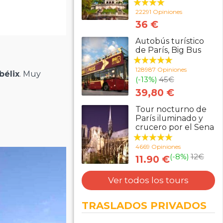
22291 Opiniones
36 €
Autobús turístico
de París, Big Bus
128987 Opiniones
bélix
. Muy
(-13%)
45
€
39,80 €
Tour nocturno de
París iluminado y
crucero por el Sena
4669 Opiniones
(-8%)
12
€
11.90 €
Ver todos los tours
TRASLADOS PRIVADOS