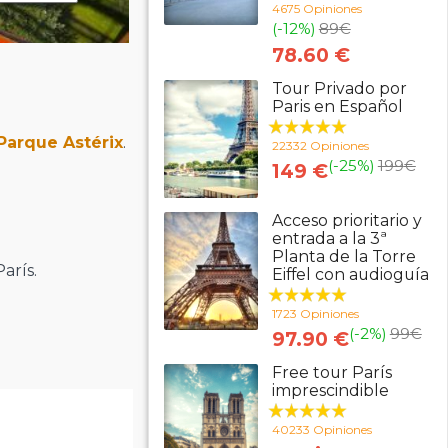
4675 Opiniones
(-12%)
89
€
78.60 €
Tour Privado por
Paris en Español
Parque Astérix
.
22332 Opiniones
(-25%)
199
€
149 €
Acceso prioritario y
entrada a la 3ª
Planta de la Torre
arís.
Eiffel con audioguía
1723 Opiniones
(-2%)
99
€
97.90 €
Free tour París
imprescindible
40233 Opiniones