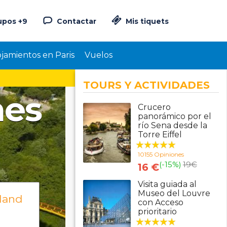
upos +9
Contactar
Mis tiquets
ojamientos en Paris
Vuelos
TOURS Y ACTIVIDADES
nes
Crucero
panorámico por el
río Sena desde la
Torre Eiffel
10155 Opiniones
(-15%)
19
€
16 €
Visita guiada al
Museo del Louvre
land
con Acceso
prioritario