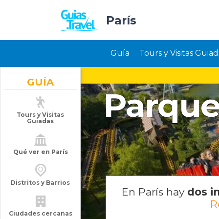
París
Guía
Tours y Visitas Guiad
GUÍA
Parque
Tours y Visitas
Guiadas
Qué ver en París
Distritos y Barrios
En París hay
dos i
R
Ciudades cercanas