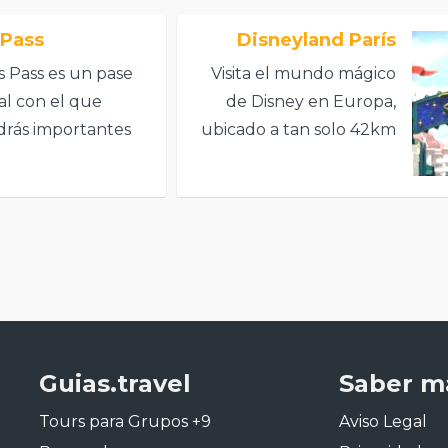
 Pass
Disneyland París
is Pass es un pase
Visita el mundo mágico
al con el que
de Disney en Europa,
rás importantes
ubicado a tan solo 42km
cios.
al este del centro de
París.
Guias.travel
Saber m
Tours para Grupos +9
Aviso Legal