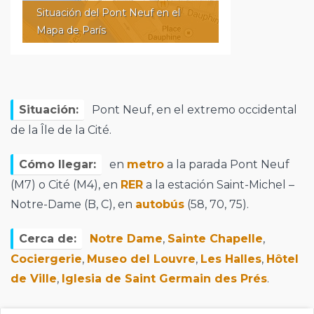
Situación del Pont Neuf en el
Mapa de París
Situación:
Pont Neuf, en el extremo occidental
de la Île de la Cité.
Cómo llegar:
en
metro
a la parada Pont Neuf
(M7) o Cité (M4), en
RER
a la estación Saint-Michel –
Notre-Dame (B, C), en
autobús
(58, 70, 75).
Cerca de:
Notre Dame
,
Sainte Chapelle
,
Cociergerie
,
Museo del Louvre
,
Les Halles
,
Hôtel
de Ville
,
Iglesia de Saint Germain des Prés
.