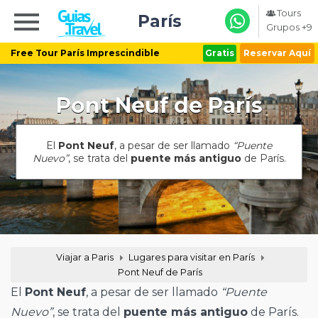
Tours
París
Grupos +9
Free Tour París Imprescindible
Gratis
Reservar Aquí
Pont Neuf de París
El
Pont Neuf
, a pesar de ser llamado
“Puente
Nuevo”
, se trata del
puente más antiguo
de París.
Viajar a Paris
Lugares para visitar en París
Pont Neuf de París
El
Pont Neuf
, a pesar de ser llamado
“Puente
Nuevo”
, se trata del
puente más antiguo
de París.