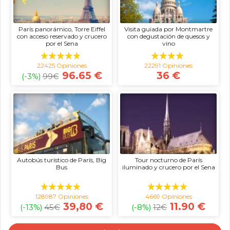
París panorámico, Torre Eiffel
Visita guiada por Montmartre
con acceso reservado y crucero
con degustación de quesos y
por el Sena
vino
22425 Opiniones
22291 Opiniones
96.65 €
36 €
(-3%)
99
€
Autobús turístico de París, Big
Tour nocturno de París
Bus
iluminado y crucero por el Sena
128987 Opiniones
4669 Opiniones
39,80 €
11.90 €
(-13%)
45
€
(-8%)
12
€