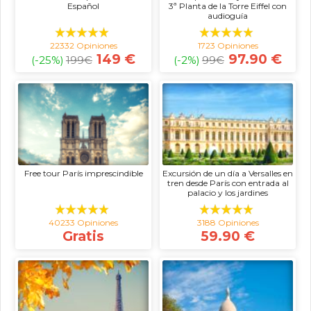
Español
3ª Planta de la Torre Eiffel con
audioguía
22332 Opiniones
1723 Opiniones
149 €
97.90 €
(-25%)
199
€
(-2%)
99
€
Free tour París imprescindible
Excursión de un día a Versalles en
tren desde París con entrada al
palacio y los jardines
40233 Opiniones
3188 Opiniones
Gratis
59.90 €