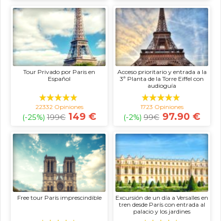
Tour Privado por Paris en
Acceso prioritario y entrada a la
Español
3ª Planta de la Torre Eiffel con
audioguía
22332 Opiniones
1723 Opiniones
149 €
97.90 €
(-25%)
199
€
(-2%)
99
€
Free tour París imprescindible
Excursión de un día a Versalles en
tren desde París con entrada al
palacio y los jardines