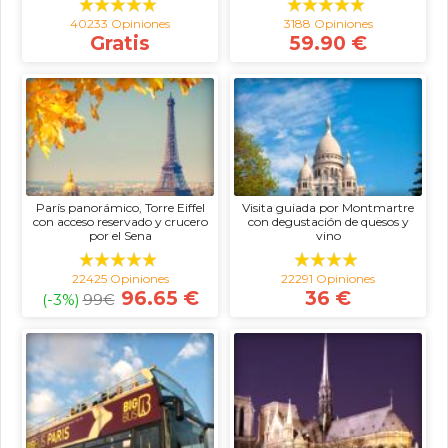
40233 Opiniones
3188 Opiniones
Gratis
59.90 €
París panorámico, Torre Eiffel
Visita guiada por Montmartre
con acceso reservado y crucero
con degustación de quesos y
por el Sena
vino
22425 Opiniones
22291 Opiniones
96.65 €
36 €
(-3%)
99
€