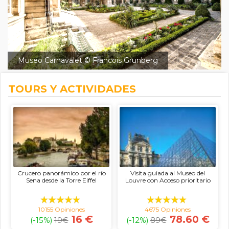
Museo Carnavalet © Francois Grunberg
TOURS Y ACTIVIDADES
Crucero panorámico por el río
Visita guiada al Museo del
Sena desde la Torre Eiffel
Louvre con Acceso prioritario
10155 Opiniones
4675 Opiniones
16 €
78.60 €
(-15%)
19
€
(-12%)
89
€