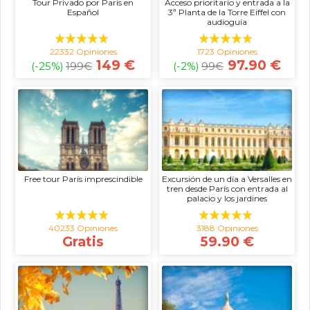
Tour Privado por Paris en
Acceso prioritario y entrada a la
Español
3ª Planta de la Torre Eiffel con
audioguía
22332 Opiniones
1723 Opiniones
149 €
97.90 €
(-25%)
199
€
(-2%)
99
€
Free tour París imprescindible
Excursión de un día a Versalles en
tren desde París con entrada al
palacio y los jardines
40233 Opiniones
3188 Opiniones
Gratis
59.90 €