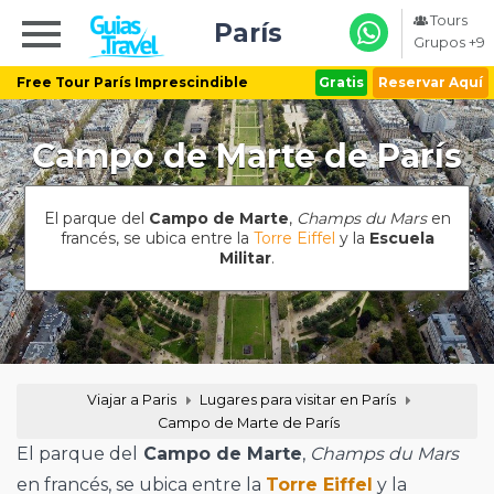
Tours
París
Grupos +9
Free Tour París Imprescindible
Gratis
Reservar Aquí
Campo de Marte de París
El parque del
Campo de Marte
,
Champs du Mars
en
francés, se ubica entre la
Torre Eiffel
y la
Escuela
Militar
.
Viajar a Paris
Lugares para visitar en París
Campo de Marte de París
El parque del
Campo de Marte
,
Champs du Mars
en francés, se ubica entre la
Torre Eiffel
y la