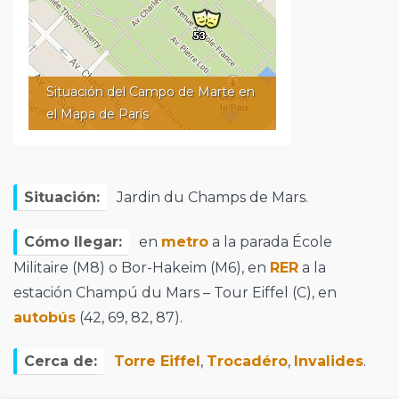
Situación del Campo de Marte en
el Mapa de París
Situación:
Jardin du Champs de Mars.
Cómo llegar:
en
metro
a la parada École
Militaire (M8) o Bor-Hakeim (M6), en
RER
a la
estación Champú du Mars – Tour Eiffel (C), en
autobús
(42, 69, 82, 87).
Cerca de:
Torre Eiffel
,
Trocadéro
,
Invalides
.