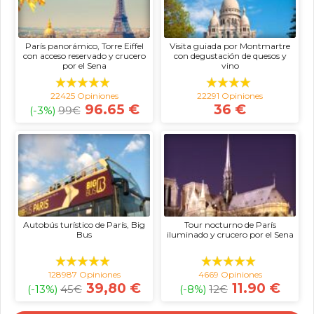
París panorámico, Torre Eiffel
Visita guiada por Montmartre
con acceso reservado y crucero
con degustación de quesos y
por el Sena
vino
22425 Opiniones
22291 Opiniones
96.65 €
36 €
(-3%)
99
€
Autobús turístico de París, Big
Tour nocturno de París
Bus
iluminado y crucero por el Sena
128987 Opiniones
4669 Opiniones
39,80 €
11.90 €
(-13%)
45
€
(-8%)
12
€