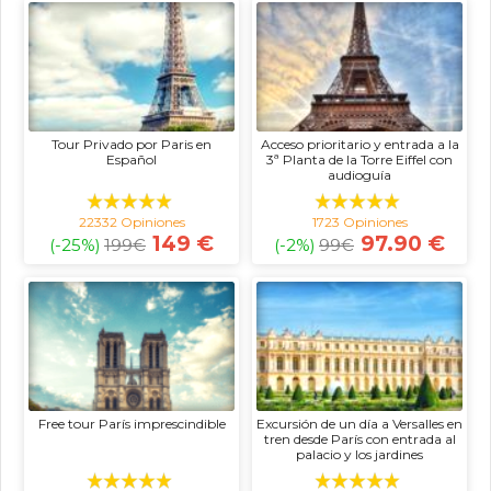
Tour Privado por Paris en
Acceso prioritario y entrada a la
Español
3ª Planta de la Torre Eiffel con
audioguía
22332 Opiniones
1723 Opiniones
149 €
97.90 €
(-25%)
199
€
(-2%)
99
€
Free tour París imprescindible
Excursión de un día a Versalles en
tren desde París con entrada al
palacio y los jardines