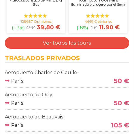
Autobús turístico de París, Big
Tour nocturno de París
Bus
iluminado y crucero por el Sena
128987 Opiniones
4669 Opiniones
39,80 €
11.90 €
(-13%)
45
€
(-8%)
12
€
Ver todos los tours
TRASLADOS PRIVADOS
Aeropuerto Charles de Gaulle
➥
50 €
París
Aeropuerto de Orly
➥
50 €
París
Aeropuerto de Beauvais
➥
105 €
París