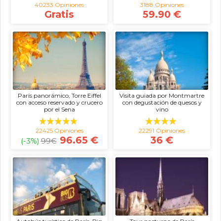
40233 Opiniones
3188 Opiniones
Gratis
59.90 €
París panorámico, Torre Eiffel
Visita guiada por Montmartre
con acceso reservado y crucero
con degustación de quesos y
por el Sena
vino
22425 Opiniones
22291 Opiniones
96.65 €
36 €
(-3%)
99
€