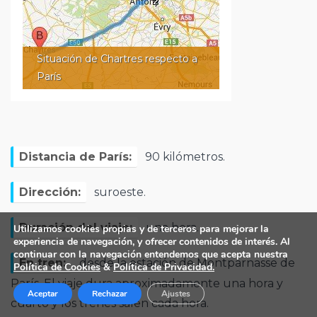
Situación de Chartres respecto a
París
Distancia de París:
90 kilómetros.
Dirección:
suroeste.
Duración del viaje:
una hora.
Utilizamos cookies propias y de terceros para mejorar la
experiencia de navegación, y ofrecer contenidos de interés. Al
continuar con la navegación entendemos que acepta nuestra
En tren:
desde la estación de Montparnasse de
Política de Cookies
&
Política de Privacidad.
París. El viaje dura aproximadamente una hora y
Aceptar
Rechazar
Ajustes
cuarto y los trenes salen cada hora.