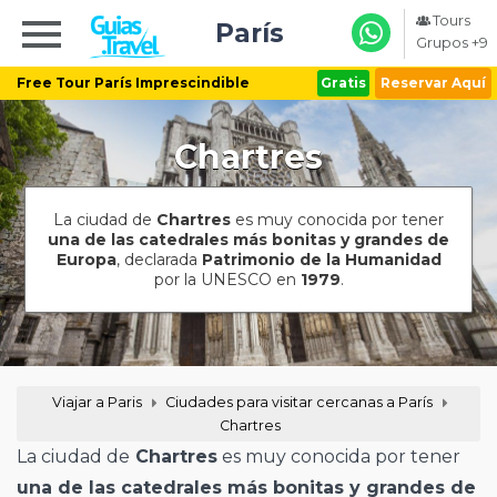
Tours
París
Grupos +9
Free Tour París Imprescindible
Gratis
Reservar Aquí
Chartres
La ciudad de
Chartres
es muy conocida por tener
una de las catedrales más bonitas y grandes de
Europa
, declarada
Patrimonio de la Humanidad
por la UNESCO en
1979
.
Viajar a Paris
Ciudades para visitar cercanas a París
Chartres
La ciudad de
Chartres
es muy conocida por tener
una de las catedrales más bonitas y grandes de