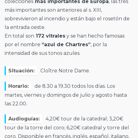
colecciones
más importantes de Europa
, las tres
más importantes son anteriores al s. XIII,
sobrevivieron al incendio y están bajo el rosetón de
la entrada oeste.
En total son
172 vitrales
y se han hecho famosas
por el nombre
“azul de Chartres”
, por la
intensidad de sus tonos azules.
Situación:
Cloître Notre Dame.
Horario:
de 8.30 a 19.30 todos los días. Los
martes, viernes y domingos de julio y agosto hasta
las 22.00.
Audioguías:
4,20€ tour de la catedral; 3,20€
tour de la torre del coro; 6,20€ catedral y torre del
coro. Disponible en francés, inglés, español, italiano,