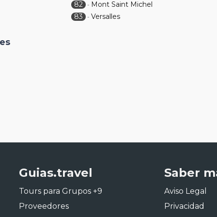
82
Mont Saint Michel
-
83
Versalles
-
nes
Guias.travel
Saber m
Tours para Grupos +9
Aviso Legal
Proveedores
Privacidad