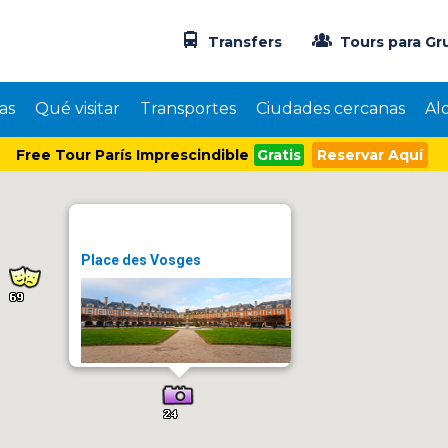
Transfers
Tours para Gr
as
Qué visitar
Transportes
Ciudades cercanas
Al
Free Tour París Imprescindible
Gratis
Reservar Aquí
Place des Vosges