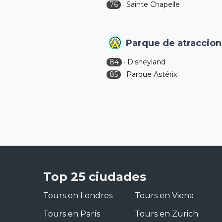
76
Sainte Chapelle
-
Parque de atraccio
84
Disneyland
-
85
Parque Astérix
-
Top 25 ciudades
Tours en Londres
Tours en Viena
Tours en París
Tours en Zurich