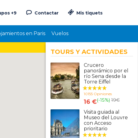
upos +9
Contactar
Mis tiquets
ojamientos en Paris
Vuelos
TOURS Y ACTIVIDADES
Crucero
panorámico por el
río Sena desde la
Torre Eiffel
10155 Opiniones
(-15%)
19
€
16 €
Visita guiada al
Museo del Louvre
con Acceso
prioritario