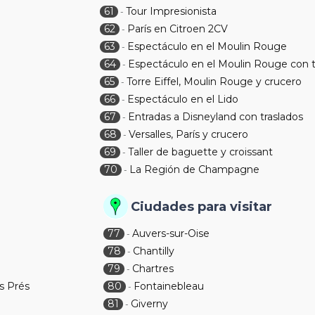
61
Tour Impresionista
-
62
París en Citroen 2CV
-
63
Espectáculo en el Moulin Rouge
-
64
Espectáculo en el Moulin Rouge con t
-
65
Torre Eiffel, Moulin Rouge y crucero
-
66
Espectáculo en el Lido
-
67
Entradas a Disneyland con traslados
-
68
Versalles, París y crucero
-
69
Taller de baguette y croissant
-
70
La Región de Champagne
-
Ciudades para visitar
77
Auvers-sur-Oise
-
78
Chantilly
-
79
Chartres
-
s Prés
80
Fontainebleau
-
81
Giverny
-