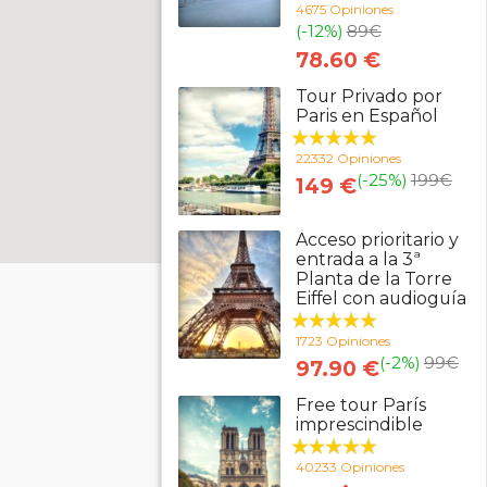
4675 Opiniones
(-12%)
89
€
78.60 €
Tour Privado por
Paris en Español
22332 Opiniones
(-25%)
199
€
149 €
Acceso prioritario y
entrada a la 3ª
Planta de la Torre
Eiffel con audioguía
1723 Opiniones
(-2%)
99
€
97.90 €
Free tour París
imprescindible
40233 Opiniones