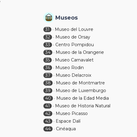
é
Museos
31
Museo del Louvre
-
32
Museo de Orsay
-
33
Centro Pompidou
-
34
Museo de la Orangerie
-
35
Museo Carnavalet
-
36
Museo Rodin
-
37
Museo Delacroix
-
38
Museo de Montmartre
-
39
Museo de Luxemburgo
-
40
Museo de la Edad Media
-
41
Museo de Historia Natural
-
42
Museo Picasso
-
43
Espace Dalí
-
44
Cinéaqua
-