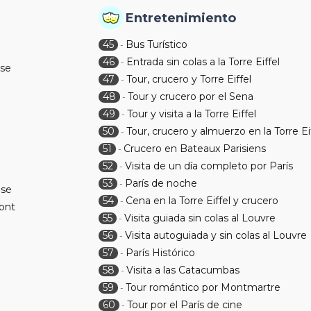
Entretenimiento
45
Bus Turístico
-
46
Entrada sin colas a la Torre Eiffel
-
se
47
Tour, crucero y Torre Eiffel
-
48
Tour y crucero por el Sena
-
49
Tour y visita a la Torre Eiffel
-
50
Tour, crucero y almuerzo en la Torre Ei
-
51
Crucero en Bateaux Parisiens
-
52
Visita de un día completo por París
-
53
París de noche
-
ise
54
Cena en la Torre Eiffel y crucero
-
ont
55
Visita guiada sin colas al Louvre
-
56
Visita autoguiada y sin colas al Louvre
-
57
París Histórico
-
58
Visita a las Catacumbas
-
59
Tour romántico por Montmartre
-
60
Tour por el París de cine
-