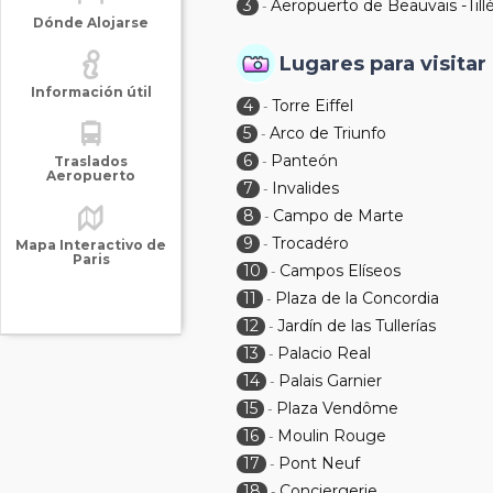
3
Aeropuerto de Beauvais -Till
-
Dónde Alojarse
Lugares para visitar
Información útil
4
Torre Eiffel
-
5
Arco de Triunfo
-
6
Panteón
Traslados
-
Aeropuerto
7
Invalides
-
8
Campo de Marte
-
9
Trocadéro
-
Mapa Interactivo de
Paris
10
Campos Elíseos
-
11
Plaza de la Concordia
-
12
Jardín de las Tullerías
-
13
Palacio Real
-
14
Palais Garnier
-
15
Plaza Vendôme
-
16
Moulin Rouge
-
17
Pont Neuf
-
18
Conciergerie
-