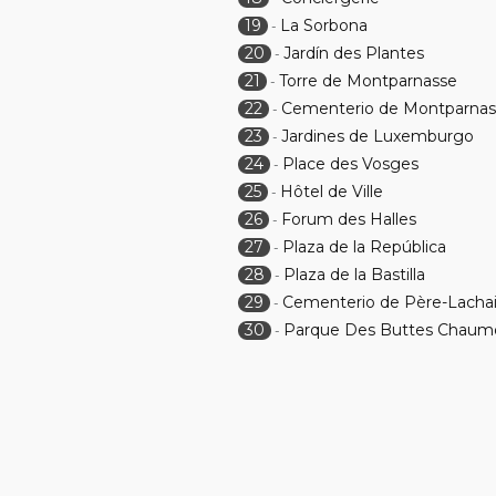
19
La Sorbona
-
20
Jardín des Plantes
-
21
Torre de Montparnasse
-
22
Cementerio de Montparnas
-
23
Jardines de Luxemburgo
-
24
Place des Vosges
-
25
Hôtel de Ville
-
26
Forum des Halles
-
27
Plaza de la República
-
28
Plaza de la Bastilla
-
29
Cementerio de Père-Lacha
-
30
Parque Des Buttes Chaum
-