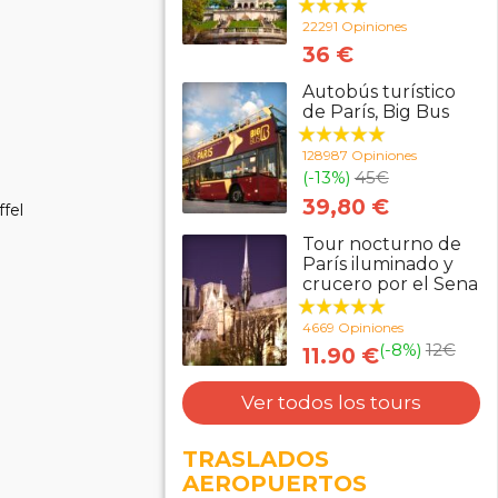
22291 Opiniones
36 €
Autobús turístico
de París, Big Bus
128987 Opiniones
(-13%)
45
€
39,80 €
ffel
Tour nocturno de
París iluminado y
crucero por el Sena
4669 Opiniones
(-8%)
12
€
11.90 €
Ver todos los tours
TRASLADOS
AEROPUERTOS