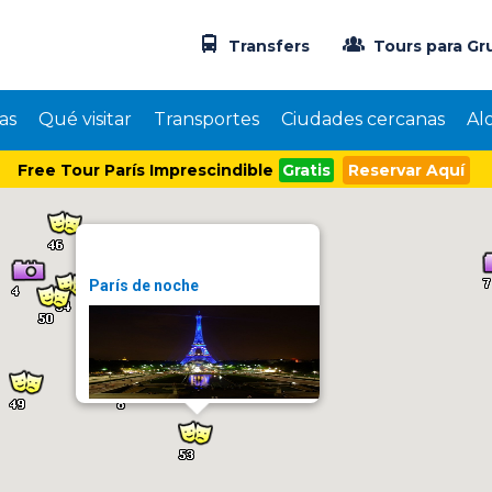
Transfers
Tours para Gr
as
Qué visitar
Transportes
Ciudades cercanas
Al
Free Tour París Imprescindible
Gratis
Reservar Aquí
París de noche