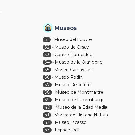
é
Museos
31
Museo del Louvre
-
32
Museo de Orsay
-
33
Centro Pompidou
-
34
Museo de la Orangerie
-
35
Museo Carnavalet
-
36
Museo Rodin
-
37
Museo Delacroix
-
38
Museo de Montmartre
-
39
Museo de Luxemburgo
-
40
Museo de la Edad Media
-
41
Museo de Historia Natural
-
42
Museo Picasso
-
43
Espace Dalí
-