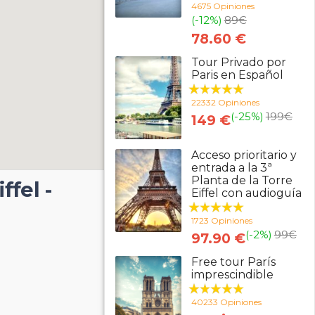
4675 Opiniones
(-12%)
89
€
78.60 €
Tour Privado por
Paris en Español
22332 Opiniones
(-25%)
199
€
149 €
Acceso prioritario y
entrada a la 3ª
Planta de la Torre
ffel -
Eiffel con audioguía
1723 Opiniones
(-2%)
99
€
97.90 €
Free tour París
imprescindible
40233 Opiniones