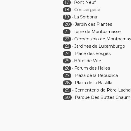
17
Pont Neuf
-
18
Conciergerie
-
19
La Sorbona
-
20
Jardín des Plantes
-
21
Torre de Montparnasse
-
22
Cementerio de Montparnas
-
23
Jardines de Luxemburgo
-
24
Place des Vosges
-
25
Hôtel de Ville
-
26
Forum des Halles
-
27
Plaza de la República
-
28
Plaza de la Bastilla
-
29
Cementerio de Père-Lacha
-
30
Parque Des Buttes Chaum
-