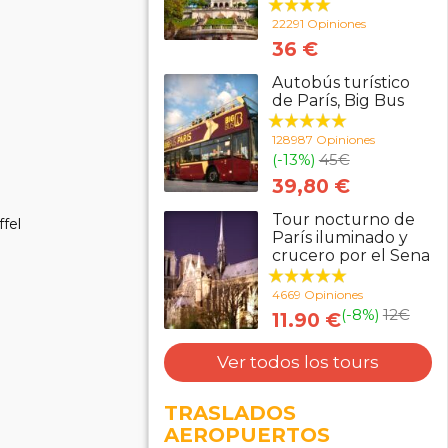
22291 Opiniones
36 €
Autobús turístico
de París, Big Bus
128987 Opiniones
(-13%)
45
€
39,80 €
Tour nocturno de
ffel
París iluminado y
crucero por el Sena
4669 Opiniones
(-8%)
12
€
11.90 €
Ver todos los tours
TRASLADOS
AEROPUERTOS