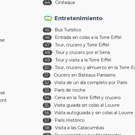
44
Cinéaqua
-
Entretenimiento
45
Bus Turístico
-
46
Entrada sin colas a la Torre Eiffel
-
se
47
Tour, crucero y Torre Eiffel
-
48
Tour y crucero por el Sena
-
49
Tour y visita a la Torre Eiffel
-
50
Tour, crucero y almuerzo en la Torre Ei
-
51
Crucero en Bateaux Parisiens
-
52
Visita de un día completo por París
-
53
París de noche
-
ise
54
Cena en la Torre Eiffel y crucero
-
ont
55
Visita guiada sin colas al Louvre
-
56
Visita autoguiada y sin colas al Louvre
-
57
París Histórico
-
58
Visita a las Catacumbas
-