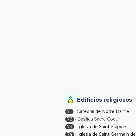
Edificios religiosos
71
Catedral de Notre Dame
-
72
Basílica Sacre Coeur
-
73
Iglesia de Saint Sulpice
-
74
Iglesia de Saint Germain de
-