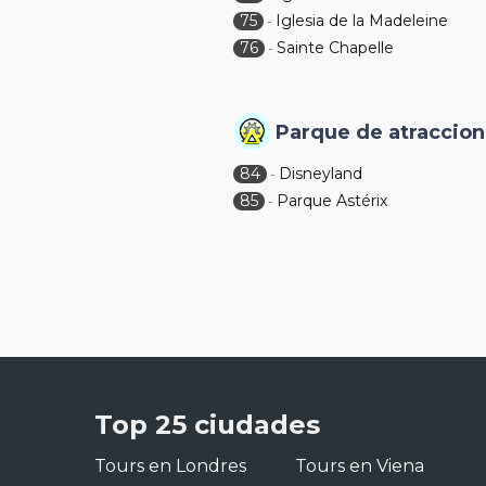
75
Iglesia de la Madeleine
-
76
Sainte Chapelle
-
Parque de atraccio
84
Disneyland
-
85
Parque Astérix
-
Top 25 ciudades
Tours en Londres
Tours en Viena