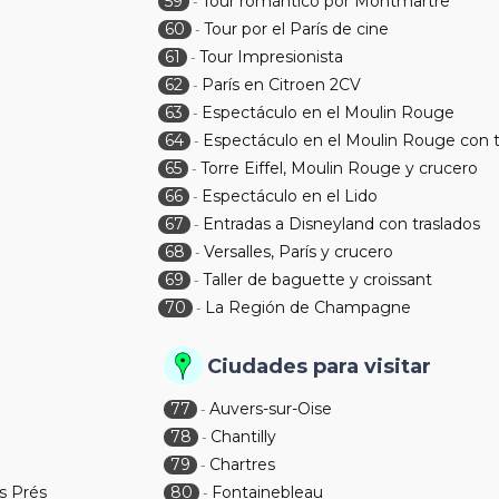
59
Tour romántico por Montmartre
-
60
Tour por el París de cine
-
61
Tour Impresionista
-
62
París en Citroen 2CV
-
63
Espectáculo en el Moulin Rouge
-
64
Espectáculo en el Moulin Rouge con t
-
65
Torre Eiffel, Moulin Rouge y crucero
-
66
Espectáculo en el Lido
-
67
Entradas a Disneyland con traslados
-
68
Versalles, París y crucero
-
69
Taller de baguette y croissant
-
70
La Región de Champagne
-
Ciudades para visitar
77
Auvers-sur-Oise
-
78
Chantilly
-
79
Chartres
-
s Prés
80
Fontainebleau
-