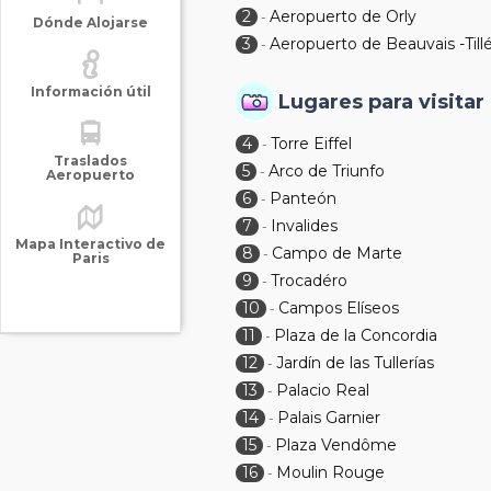
2
Aeropuerto de Orly
-
Dónde Alojarse
3
Aeropuerto de Beauvais -Till
-
Información útil
Lugares para visitar
4
Torre Eiffel
-
Traslados
5
Arco de Triunfo
-
Aeropuerto
6
Panteón
-
7
Invalides
-
Mapa Interactivo de
8
Campo de Marte
-
Paris
9
Trocadéro
-
10
Campos Elíseos
-
11
Plaza de la Concordia
-
12
Jardín de las Tullerías
-
13
Palacio Real
-
14
Palais Garnier
-
15
Plaza Vendôme
-
16
Moulin Rouge
-