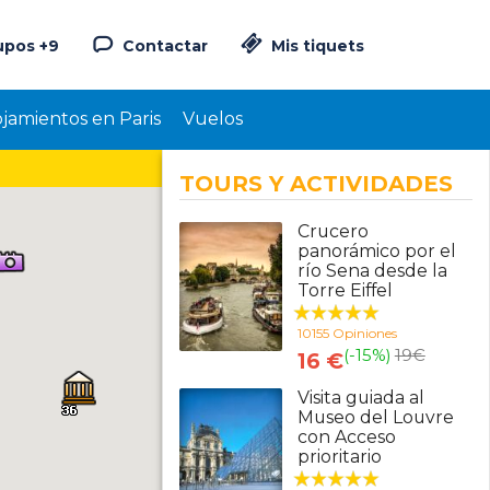
upos +9
Contactar
Mis tiquets
ojamientos en Paris
Vuelos
TOURS Y ACTIVIDADES
Crucero
panorámico por el
río Sena desde la
Torre Eiffel
10155 Opiniones
(-15%)
19
€
16 €
Visita guiada al
Museo del Louvre
con Acceso
prioritario