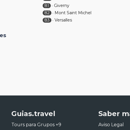
81
Giverny
-
82
Mont Saint Michel
-
83
Versalles
-
nes
Guias.travel
Saber m
Tours para Grupos +9
Aviso Legal