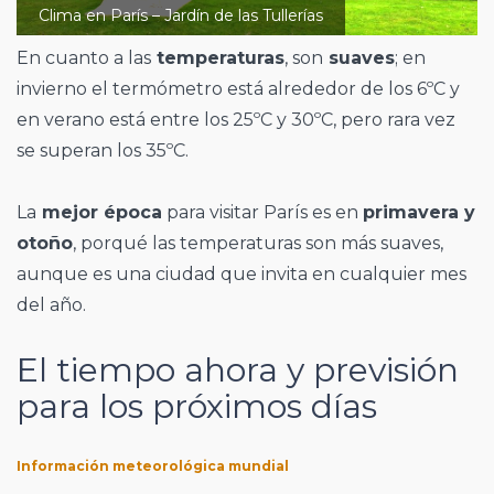
Clima en París – Jardín de las Tullerías
En cuanto a las
temperaturas
, son
suaves
; en
invierno el termómetro está alrededor de los 6ºC y
en verano está entre los 25ºC y 30ºC, pero rara vez
se superan los 35ºC.
La
mejor época
para visitar París es en
primavera y
otoño
, porqué las temperaturas son más suaves,
aunque es una ciudad que invita en cualquier mes
del año.
El tiempo ahora y previsión
para los próximos días
Información meteorológica mundial