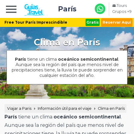
Tours
París
Grupos +9
Free Tour París Imprescindible
Gratis
Reservar Aquí
Clima en París
París
tiene un clima
oceánico semicontinental
.
Aunque sea la región del país que menos nivel de
precipitaciones tiene, la lluvia te puede sorprender en
cualquier estación del año.
Viajar a Paris
Información útil para el viaje
Clima en París
París
tiene un clima
oceánico semicontinental
.
Aunque sea la región del país que menos nivel de
precipitaciones tiene, la lluvia te puede sorprender