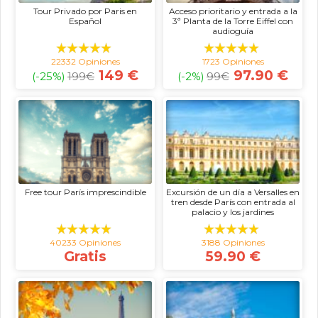
Tour Privado por Paris en
Acceso prioritario y entrada a la
Español
3ª Planta de la Torre Eiffel con
audioguía
22332 Opiniones
1723 Opiniones
149 €
97.90 €
(-25%)
199
€
(-2%)
99
€
Free tour París imprescindible
Excursión de un día a Versalles en
tren desde París con entrada al
palacio y los jardines
40233 Opiniones
3188 Opiniones
Gratis
59.90 €