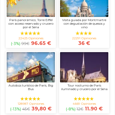
París panorámico, Torre Eiffel
Visita guiada por Montmartre
con acceso reservado y crucero
con degustación de quesos y
por el Sena
vino
22425 Opiniones
22291 Opiniones
96.65 €
36 €
(-3%)
99
€
Autobús turístico de París, Big
Tour nocturno de París
Bus
iluminado y crucero por el Sena
128987 Opiniones
4669 Opiniones
39,80 €
11.90 €
(-13%)
45
€
(-8%)
12
€