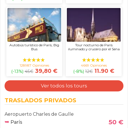
Autobús turístico de París, Big
Tour nocturno de París
Bus
iluminado y crucero por el Sena
128987 Opiniones
4669 Opiniones
39,80 €
11.90 €
(-13%)
45
€
(-8%)
12
€
Ver todos los tours
TRASLADOS PRIVADOS
Aeropuerto Charles de Gaulle
➥
50 €
París