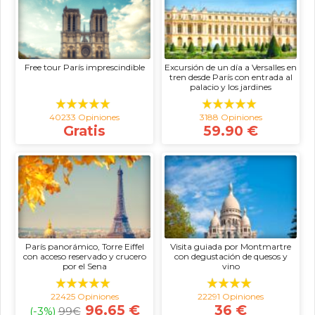
Free tour París imprescindible
Excursión de un día a Versalles en
tren desde París con entrada al
palacio y los jardines
40233 Opiniones
3188 Opiniones
Gratis
59.90 €
París panorámico, Torre Eiffel
Visita guiada por Montmartre
con acceso reservado y crucero
con degustación de quesos y
por el Sena
vino
22425 Opiniones
22291 Opiniones
96.65 €
36 €
(-3%)
99
€