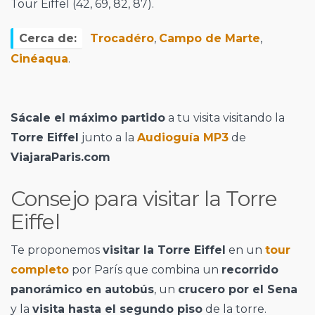
Tour Eiffel (42, 69, 82, 87).
Cerca de:
Trocadéro
,
Campo de Marte
,
Cinéaqua
.
Sácale el máximo partido
a tu visita visitando la
Torre Eiffel
junto a la
Audioguía MP3
de
ViajaraParis.com
Consejo para visitar la Torre
Eiffel
Te proponemos
visitar la Torre Eiffel
en un
tour
completo
por París que combina un
recorrido
panorámico en autobús
, un
crucero por el Sena
y la
visita hasta el segundo piso
de la torre.