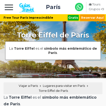
Tours
París
Grupos +9
Free Tour París Imprescindible
Gratis
Reservar Aquí
Torre Eiffel de París
La
Torre Eiffel
es el
símbolo más emblemático de
París
.
Viajar a Paris
Lugares para visitar en París
Torre Eiffel de París
La
Torre Eiffel
es el
símbolo más emblemático
de París
.