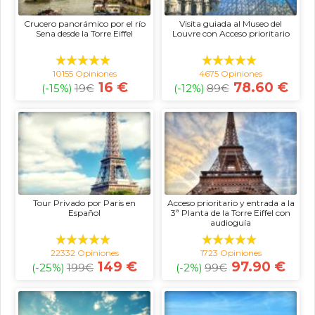
Crucero panorámico por el río
Visita guiada al Museo del
Sena desde la Torre Eiffel
Louvre con Acceso prioritario
10155 Opiniones
4675 Opiniones
16 €
78.60 €
(-15%)
19
€
(-12%)
89
€
Tour Privado por Paris en
Acceso prioritario y entrada a la
Español
3ª Planta de la Torre Eiffel con
audioguía
22332 Opiniones
1723 Opiniones
149 €
97.90 €
(-25%)
199
€
(-2%)
99
€