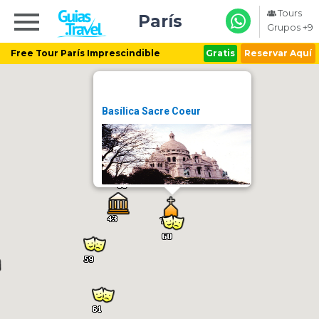
Tours
París
Grupos +9
Free Tour París Imprescindible
Gratis
Reservar Aquí
Basílica Sacre Coeur