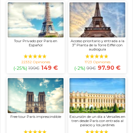
Tour Privado por Paris en
Acceso prioritario y entrada a la
Español
3ª Planta de la Torre Eiffel con
audioguía
22332 Opiniones
1723 Opiniones
149 €
97.90 €
(-25%)
199
€
(-2%)
99
€
Free tour París imprescindible
Excursión de un día a Versalles en
tren desde París con entrada al
palacio y los jardines