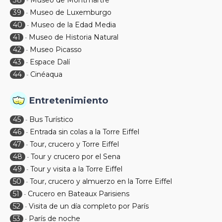
38
Museo de Montmartre
-
39
Museo de Luxemburgo
-
40
Museo de la Edad Media
-
41
Museo de Historia Natural
-
42
Museo Picasso
-
43
Espace Dalí
-
44
Cinéaqua
-
Entretenimiento
45
Bus Turístico
-
46
Entrada sin colas a la Torre Eiffel
-
47
Tour, crucero y Torre Eiffel
-
48
Tour y crucero por el Sena
-
49
Tour y visita a la Torre Eiffel
-
50
Tour, crucero y almuerzo en la Torre Eiffel
-
51
Crucero en Bateaux Parisiens
-
52
Visita de un día completo por París
-
53
París de noche
-