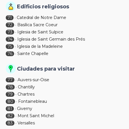
Edificios religiosos
71
Catedral de Notre Dame
-
72
Basílica Sacre Coeur
-
73
Iglesia de Saint Sulpice
-
74
Iglesia de Saint Germain des Prés
-
75
Iglesia de la Madeleine
-
76
Sainte Chapelle
-
Ciudades para visitar
77
Auvers-sur-Oise
-
78
Chantilly
-
79
Chartres
-
80
Fontainebleau
-
81
Giverny
-
82
Mont Saint Michel
-
83
Versalles
-