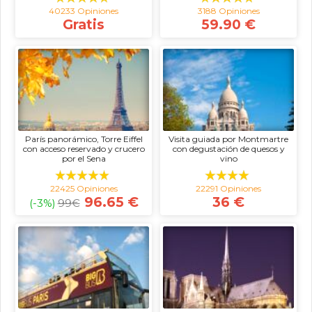
40233 Opiniones
3188 Opiniones
Gratis
59.90 €
París panorámico, Torre Eiffel
Visita guiada por Montmartre
con acceso reservado y crucero
con degustación de quesos y
por el Sena
vino
22425 Opiniones
22291 Opiniones
96.65 €
36 €
(-3%)
99
€