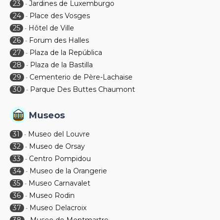
23
Jardines de Luxemburgo
-
24
Place des Vosges
-
25
Hôtel de Ville
-
26
Forum des Halles
-
27
Plaza de la República
-
28
Plaza de la Bastilla
-
29
Cementerio de Père-Lachaise
-
30
Parque Des Buttes Chaumont
-
Museos
31
Museo del Louvre
-
32
Museo de Orsay
-
33
Centro Pompidou
-
34
Museo de la Orangerie
-
35
Museo Carnavalet
-
36
Museo Rodin
-
37
Museo Delacroix
-