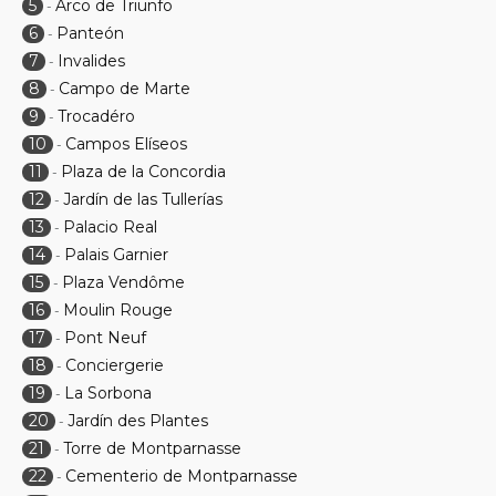
5
Arco de Triunfo
-
6
Panteón
-
7
Invalides
-
8
Campo de Marte
-
9
Trocadéro
-
10
Campos Elíseos
-
11
Plaza de la Concordia
-
12
Jardín de las Tullerías
-
13
Palacio Real
-
14
Palais Garnier
-
15
Plaza Vendôme
-
16
Moulin Rouge
-
17
Pont Neuf
-
18
Conciergerie
-
19
La Sorbona
-
20
Jardín des Plantes
-
21
Torre de Montparnasse
-
22
Cementerio de Montparnasse
-