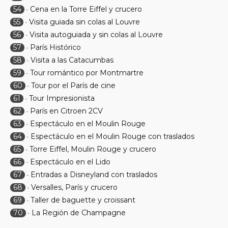
54
Cena en la Torre Eiffel y crucero
-
55
Visita guiada sin colas al Louvre
-
56
Visita autoguiada y sin colas al Louvre
-
57
París Histórico
-
58
Visita a las Catacumbas
-
59
Tour romántico por Montmartre
-
60
Tour por el París de cine
-
61
Tour Impresionista
-
62
París en Citroen 2CV
-
63
Espectáculo en el Moulin Rouge
-
64
Espectáculo en el Moulin Rouge con traslados
-
65
Torre Eiffel, Moulin Rouge y crucero
-
66
Espectáculo en el Lido
-
67
Entradas a Disneyland con traslados
-
68
Versalles, París y crucero
-
69
Taller de baguette y croissant
-
70
La Región de Champagne
-