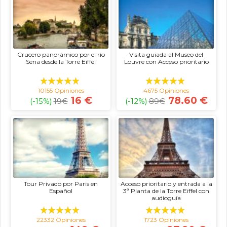
Crucero panorámico por el río
Visita guiada al Museo del
Sena desde la Torre Eiffel
Louvre con Acceso prioritario
10155 Opiniones
4675 Opiniones
16 €
78.60 €
(-15%)
19
€
(-12%)
89
€
Tour Privado por Paris en
Acceso prioritario y entrada a la
Español
3ª Planta de la Torre Eiffel con
audioguía
22332 Opiniones
1723 Opiniones