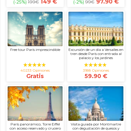
149 €
97.90 €
(-25%)
199
€
(-2%)
99
€
Free tour París imprescindible
Excursión de un día a Versalles en
tren desde París con entrada al
palacio y los jardines
40233 Opiniones
3188 Opiniones
Gratis
59.90 €
París panorámico, Torre Eiffel
Visita guiada por Montmartre
con acceso reservado y crucero
con degustación de quesos y