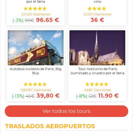
por el Sena
vino
22425 Opiniones
22291 Opiniones
96.65 €
36 €
(-3%)
99
€
Autobús turístico de París, Big
Tour nocturno de París
Bus
iluminado y crucero por el Sena
128987 Opiniones
4669 Opiniones
39,80 €
11.90 €
(-13%)
45
€
(-8%)
12
€
Ver todos los tours
TRASLADOS AEROPUERTOS