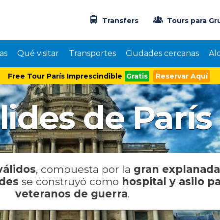
Transfers
Tours para Gr
as
Qué visitar
Transportes
Ciudades cercanas
Al
Free Tour París Imprescindible
Gratis
Reservar Aquí
lides de París
válidos
, compuesta por la
gran explanada
ides
se construyó como
hospital y asilo p
veteranos de guerra
.