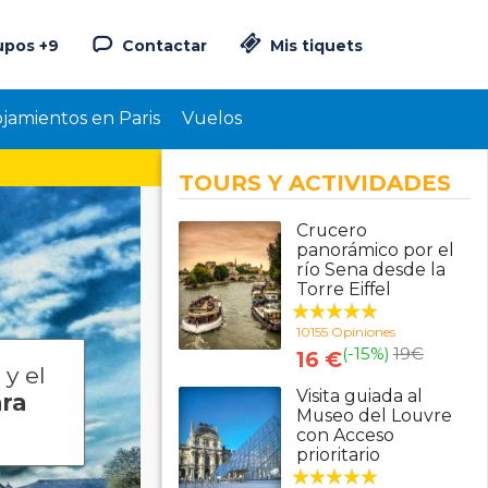
upos +9
Contactar
Mis tiquets
ojamientos en Paris
Vuelos
TOURS Y ACTIVIDADES
Crucero
panorámico por el
río Sena desde la
Torre Eiffel
10155 Opiniones
(-15%)
19
€
16 €
y el
Visita guiada al
ara
Museo del Louvre
con Acceso
prioritario