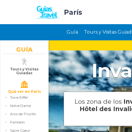
París
Guía
Tours y Visitas Guiad
GUÍA
Inva
Tours y Visitas
Guiadas
Qué ver en París
Torre Eiffel
Los zona de los
In
Notre Dame
Hôtel des Inval
Arco de Triunfo
Panteón
Sacre Coeur