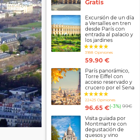
Gratis
Excursión de un día
a Versalles en tren
desde París con
entrada al palacio y
los jardines
3188 Opiniones
59.90 €
París panorámico,
Torre Eiffel con
acceso reservado y
crucero por el Sena
22425 Opiniones
(-3%)
99
€
96.65 €
Visita guiada por
Montmartre con
degustación de
quesos y vino