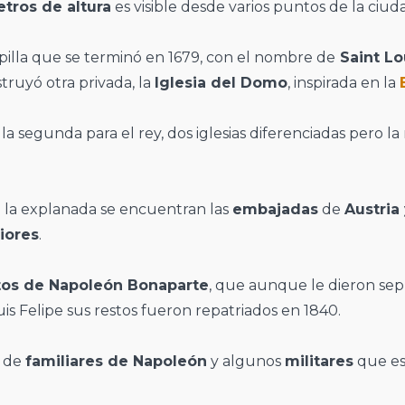
tros de altura
es visible desde varios puntos de la ciud
illa que se terminó en 1679, con el nombre de
Saint Lo
struyó otra privada, la
Iglesia del Domo
, inspirada en la
la segunda para el rey, dos iglesias diferenciadas pero la
en la explanada se encuentran las
embajadas
de
Austria
iores
.
tos de Napoleón Bonaparte
, que aunque le dieron sep
is Felipe sus restos fueron repatriados en 1840.
s de
familiares de Napoleón
y algunos
militares
que es