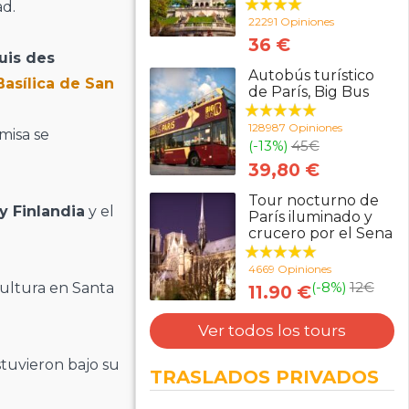
ad.
22291 Opiniones
36 €
uis des
Autobús turístico
Basílica de San
de París, Big Bus
128987 Opiniones
 misa se
(-13%)
45
€
39,80 €
Tour nocturno de
 y Finlandia
y el
París iluminado y
crucero por el Sena
4669 Opiniones
(-8%)
12
€
ultura en Santa
11.90 €
Ver todos los tours
tuvieron bajo su
TRASLADOS PRIVADOS