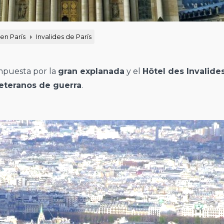
 en París
Invalides de París
mpuesta por la
gran explanada
y el
Hôtel des Invalide
veteranos de guerra
.