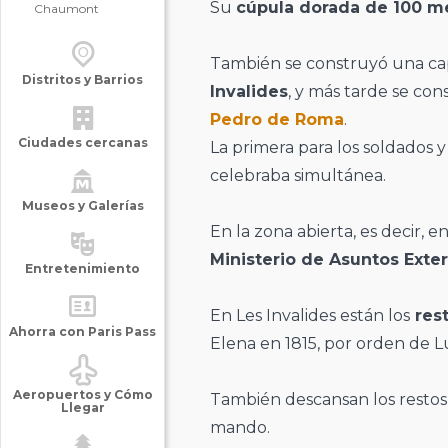
Su
cúpula dorada de 100 me
Chaumont
También se construyó una cap
Distritos y Barrios
Invalides
, y más tarde se con
Pedro de Roma
.
Ciudades cercanas
La primera para los soldados y 
celebraba simultánea.
Museos y Galerías
En la zona abierta, es decir, 
Ministerio de Asuntos Exter
Entretenimiento
En Les Invalides están los
res
Ahorra con Paris Pass
Elena en 1815, por orden de Lu
Aeropuertos y Cómo
También descansan los resto
Llegar
mando.