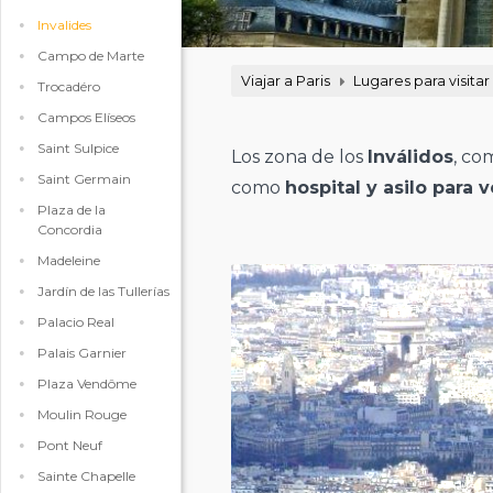
Invalides
Campo de Marte
Viajar a Paris
Lugares para visitar
Trocadéro
Campos Elíseos
Saint Sulpice
Los zona de los
Inválidos
, co
Saint Germain
como
hospital y asilo para 
Plaza de la
Concordia
Madeleine
Jardín de las Tullerías
Palacio Real
Palais Garnier
Plaza Vendôme
Moulin Rouge
Pont Neuf
Sainte Chapelle