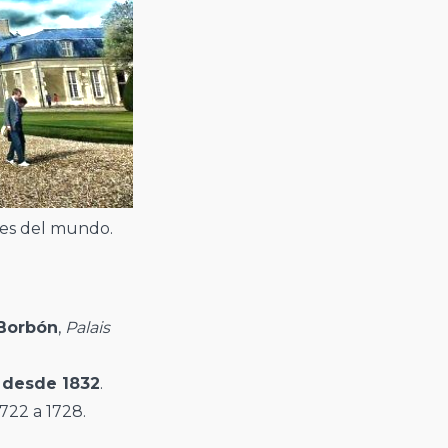
res del mundo.
 Borbón
,
Palais
a
desde 1832
.
1722 a 1728.