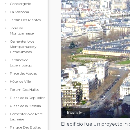
Conciergerie
La Sorbona
Jardin Des Plantes
Torre de
Montparnasse
Cementerio de
Montparnasse y
Catacumbas
Jardines de
Luxemburgo
Place des Vosges
Hôtel de Ville
Forum Des Halles
Plaza de la República
Plaza de la Bastilla
Invalides
Cementerio de Père-
Lachaise
El edificio fue un proyecto in
Parque Des Buttes