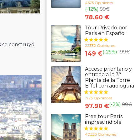
4675 Opiniones
(-12%)
89
€
78.60 €
Tour Privado por
Paris en Español
s
se construyó
22332 Opiniones
(-25%)
199
€
149 €
Acceso prioritario y
entrada a la 3ª
Planta de la Torre
Eiffel con audioguía
1723 Opiniones
(-2%)
99
€
97.90 €
Free tour París
imprescindible
40233 Opiniones