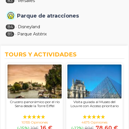
83
Versalles
-
Parque de atracciones
84
Disneyland
-
85
Parque Astérix
-
TOURS Y ACTIVIDADES
Crucero panorámico por el río
Visita guiada al Museo del
Sena desde la Torre Eiffel
Louvre con Acceso prioritario
10155 Opiniones
4675 Opiniones
16 €
78.60 €
(-15%)
19
€
(-12%)
89
€