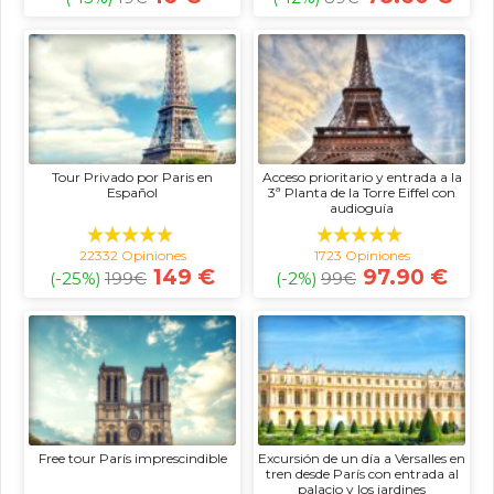
Tour Privado por Paris en
Acceso prioritario y entrada a la
Español
3ª Planta de la Torre Eiffel con
audioguía
22332 Opiniones
1723 Opiniones
149 €
97.90 €
(-25%)
199
€
(-2%)
99
€
Free tour París imprescindible
Excursión de un día a Versalles en
tren desde París con entrada al
palacio y los jardines