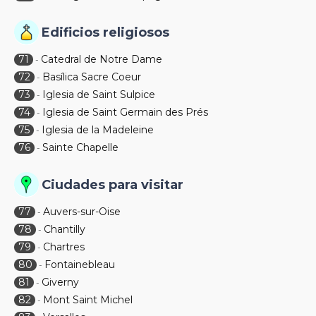
Edificios religiosos
71
Catedral de Notre Dame
-
72
Basílica Sacre Coeur
-
73
Iglesia de Saint Sulpice
-
74
Iglesia de Saint Germain des Prés
-
75
Iglesia de la Madeleine
-
76
Sainte Chapelle
-
Ciudades para visitar
77
Auvers-sur-Oise
-
78
Chantilly
-
79
Chartres
-
80
Fontainebleau
-
81
Giverny
-
82
Mont Saint Michel
-