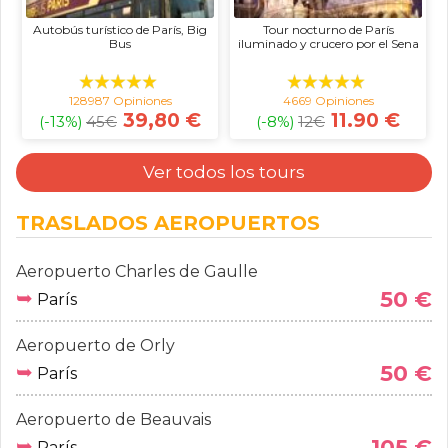
Autobús turístico de París, Big
Tour nocturno de París
Bus
iluminado y crucero por el Sena
128987 Opiniones
4669 Opiniones
39,80 €
11.90 €
(-13%)
45
€
(-8%)
12
€
Ver todos los tours
TRASLADOS AEROPUERTOS
Aeropuerto Charles de Gaulle
➥
50 €
París
Aeropuerto de Orly
➥
50 €
París
Aeropuerto de Beauvais
➥
105 €
París