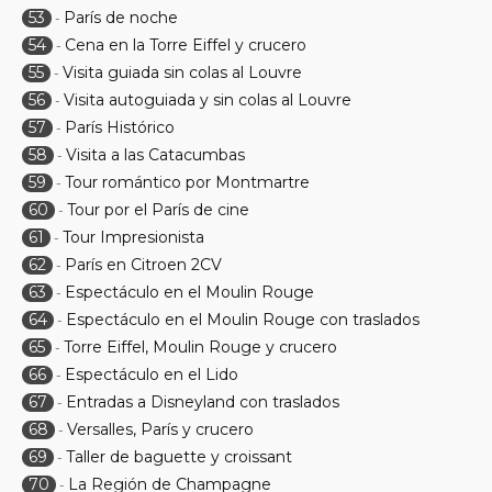
53
París de noche
-
54
Cena en la Torre Eiffel y crucero
-
55
Visita guiada sin colas al Louvre
-
56
Visita autoguiada y sin colas al Louvre
-
57
París Histórico
-
58
Visita a las Catacumbas
-
59
Tour romántico por Montmartre
-
60
Tour por el París de cine
-
61
Tour Impresionista
-
62
París en Citroen 2CV
-
63
Espectáculo en el Moulin Rouge
-
64
Espectáculo en el Moulin Rouge con traslados
-
65
Torre Eiffel, Moulin Rouge y crucero
-
66
Espectáculo en el Lido
-
67
Entradas a Disneyland con traslados
-
68
Versalles, París y crucero
-
69
Taller de baguette y croissant
-
70
La Región de Champagne
-