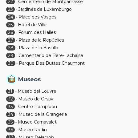
22
Cementerio de Montparnasse
-
23
Jardines de Luxemburgo
-
24
Place des Vosges
-
25
Hôtel de Ville
-
26
Forum des Halles
-
27
Plaza de la República
-
28
Plaza de la Bastilla
-
29
Cementerio de Père-Lachaise
-
30
Parque Des Buttes Chaumont
-
Museos
31
Museo del Louvre
-
32
Museo de Orsay
-
33
Centro Pompidou
-
34
Museo de la Orangerie
-
35
Museo Carnavalet
-
36
Museo Rodin
-
37
Museo Delacroix
-