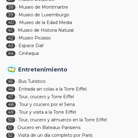
38
Museo de Montmartre
-
39
Museo de Luxemburgo
-
40
Museo de la Edad Media
-
41
Museo de Historia Natural
-
42
Museo Picasso
-
43
Espace Dalí
-
44
Cinéaqua
-
Entretenimiento
45
Bus Turístico
-
46
Entrada sin colas a la Torre Eiffel
-
47
Tour, crucero y Torre Eiffel
-
48
Tour y crucero por el Sena
-
49
Tour y visita a la Torre Eiffel
-
50
Tour, crucero y almuerzo en la Torre Eiffel
-
51
Crucero en Bateaux Parisiens
-
52
Visita de un día completo por París
-