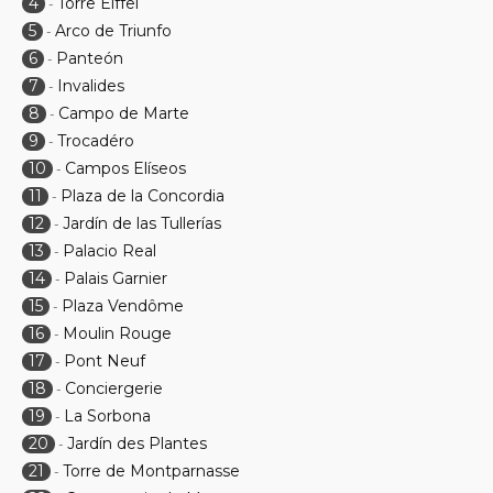
4
Torre Eiffel
-
5
Arco de Triunfo
-
6
Panteón
-
7
Invalides
-
8
Campo de Marte
-
9
Trocadéro
-
10
Campos Elíseos
-
11
Plaza de la Concordia
-
12
Jardín de las Tullerías
-
13
Palacio Real
-
14
Palais Garnier
-
15
Plaza Vendôme
-
16
Moulin Rouge
-
17
Pont Neuf
-
18
Conciergerie
-
19
La Sorbona
-
20
Jardín des Plantes
-
21
Torre de Montparnasse
-