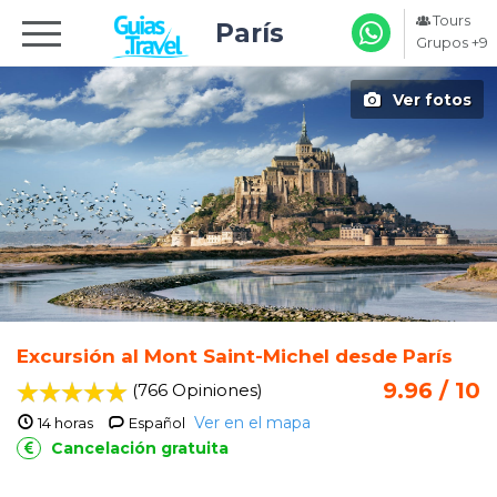
Tours
París
Grupos +9
Ver fotos
Excursión al Mont Saint-Michel desde París
9.96 / 10
(766 Opiniones
)
Ver en el mapa
14 horas
Español
Cancelación gratuita