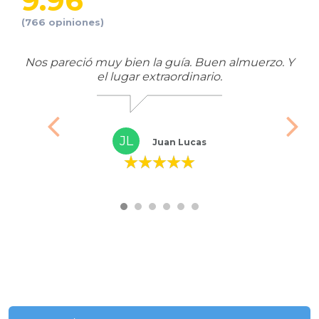
9.96
(766 opiniones)
Nos pareció muy bien la guía. Buen almuerzo. Y
L
el lugar extraordinario.
di
JL
Juan Lucas