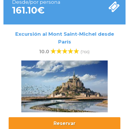
Desde/por persona
161.10
€
Excursión al Mont Saint-Michel desde
París
10.0
(
)
766
Reservar