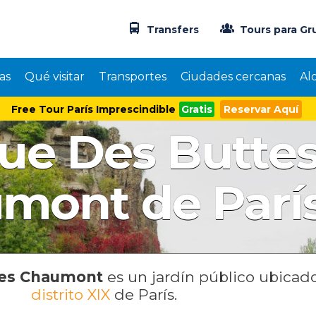
Transfers
Tours para Gr
as
Qué visitar
Transportes
Ciudades cercanas
Al
Free Tour París Imprescindible
Gratis
Reservar Aquí
ue Des Butte
mont de Parí
tes Chaumont
es un jardín público ubicado
distrito XIX
de París.