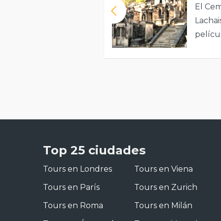
El Cem
Lachai
pelícu
visitad
decir e
mundo
Top 25 ciudades
Tours en Londres
Tours en Viena
Tours en París
Tours en Zurich
Tours en Roma
Tours en Milán