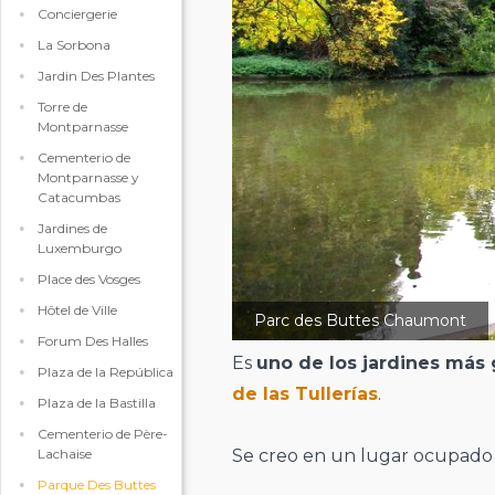
Conciergerie
La Sorbona
Jardin Des Plantes
Torre de
Montparnasse
Cementerio de
Montparnasse y
Catacumbas
Jardines de
Luxemburgo
Place des Vosges
Hôtel de Ville
Parc des Buttes Chaumont
Forum Des Halles
Es
uno de los jardines más
Plaza de la República
de las Tullerías
.
Plaza de la Bastilla
Cementerio de Père-
Lachaise
Se creo en un lugar ocupado
Parque Des Buttes