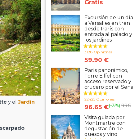
Gratis
Excursión de un día
a Versalles en tren
desde París con
entrada al palacio y
los jardines
3188 Opiniones
59.90 €
París panorámico,
Torre Eiffel con
acceso reservado y
crucero por el Sena
22425 Opiniones
tte
y el
Jardín
(-3%)
99
€
96.65 €
Visita guiada por
Montmartre con
scarpado
.
degustación de
quesos y vino