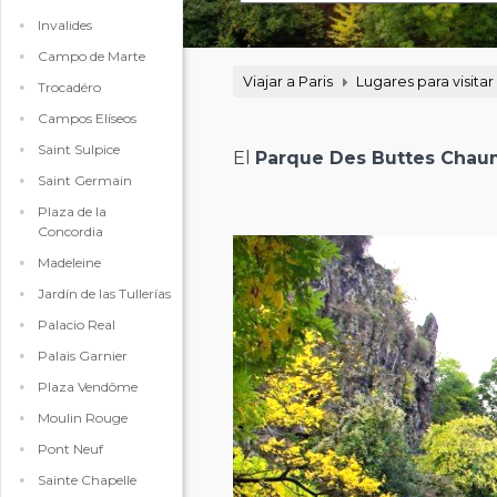
Invalides
Campo de Marte
Viajar a Paris
Lugares para visitar
Trocadéro
Campos Elíseos
Saint Sulpice
El
Parque Des Buttes Chau
Saint Germain
Plaza de la
Concordia
Madeleine
Jardín de las Tullerías
Palacio Real
Palais Garnier
Plaza Vendôme
Moulin Rouge
Pont Neuf
Sainte Chapelle