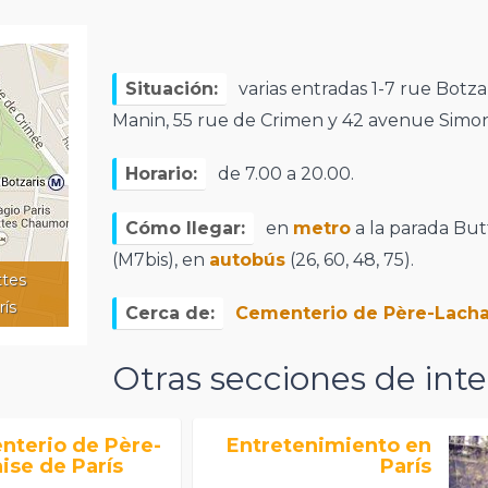
Situación:
varias entradas 1-7 rue Botzar
Manin, 55 rue de Crimen y 42 avenue Simon
Horario:
de 7.00 a 20.00.
Cómo llegar:
en
metro
a la parada Bu
(M7bis), en
autobús
(26, 60, 48, 75).
ttes
ís
Cerca de:
Cementerio de Père-Lacha
Otras secciones de inte
nterio de Père-
Entretenimiento en
ise de París
París