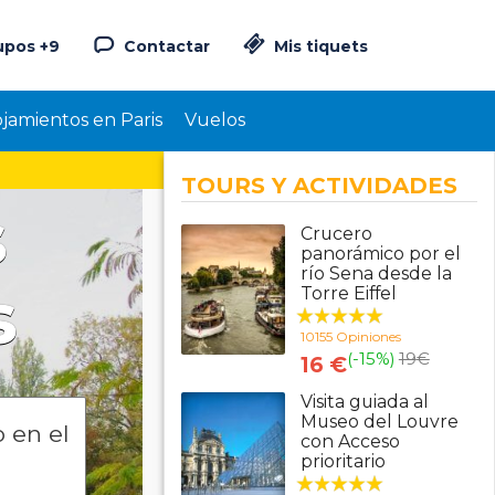
upos +9
Contactar
Mis tiquets
ojamientos en Paris
Vuelos
TOURS Y ACTIVIDADES
s
Crucero
panorámico por el
río Sena desde la
s
Torre Eiffel
10155 Opiniones
(-15%)
19
€
16 €
Visita guiada al
Museo del Louvre
 en el
con Acceso
prioritario