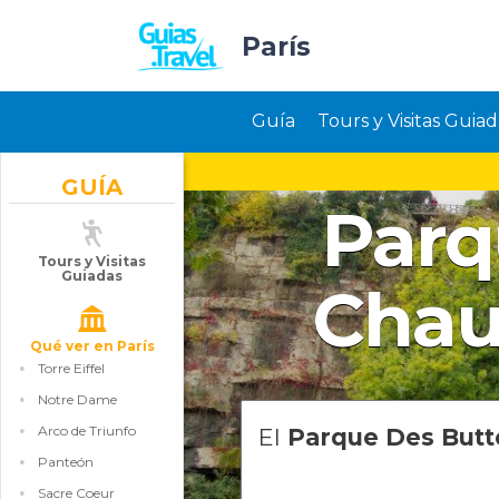
París
Guía
Tours y Visitas Guiad
GUÍA
Parq
Tours y Visitas
Guiadas
Chau
Qué ver en París
Torre Eiffel
Notre Dame
Arco de Triunfo
El
Parque Des But
Panteón
Sacre Coeur