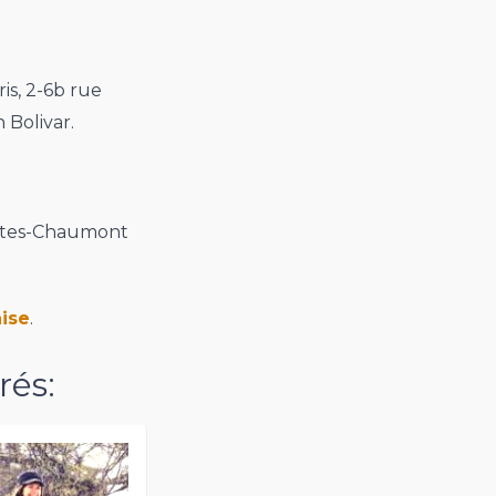
is, 2-6b rue
 Bolivar.
ttes-Chaumont
ise
.
rés: