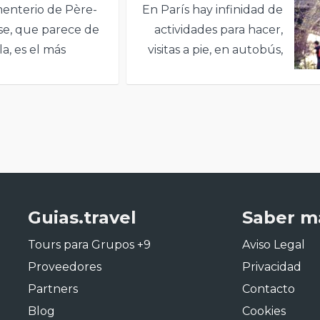
enterio de Père-
En París hay infinidad de
se, que parece de
actividades para hacer,
la, es el más
visitas a pie, en autobús,
o de París, por no
cruceros, entradas
l más visitado del
anticipadas, tours
.
temáticos.
Guias.travel
Saber m
Tours para Grupos +9
Aviso Legal
Proveedores
Privacidad
Partners
Contacto
Blog
Cookies