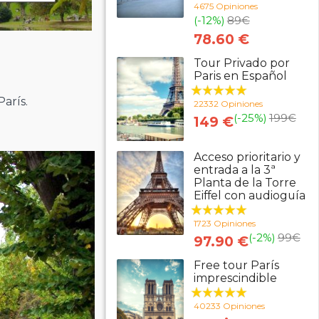
4675 Opiniones
(-12%)
89
€
78.60 €
Tour Privado por
Paris en Español
arís.
22332 Opiniones
(-25%)
199
€
149 €
Acceso prioritario y
entrada a la 3ª
Planta de la Torre
Eiffel con audioguía
1723 Opiniones
(-2%)
99
€
97.90 €
Free tour París
imprescindible
40233 Opiniones