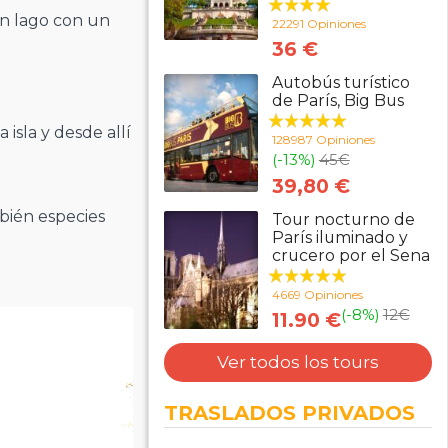
an lago con un
22291 Opiniones
36 €
Autobús turístico
de París, Big Bus
 isla y desde allí
128987 Opiniones
(-13%)
45
€
39,80 €
mbién especies
Tour nocturno de
París iluminado y
crucero por el Sena
4669 Opiniones
(-8%)
12
€
11.90 €
Ver todos los tours
TRASLADOS PRIVADOS