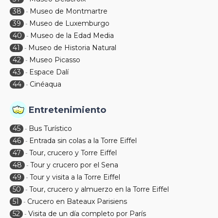
38
Museo de Montmartre
-
39
Museo de Luxemburgo
-
40
Museo de la Edad Media
-
41
Museo de Historia Natural
-
42
Museo Picasso
-
43
Espace Dalí
-
44
Cinéaqua
-
Entretenimiento
45
Bus Turístico
-
46
Entrada sin colas a la Torre Eiffel
-
47
Tour, crucero y Torre Eiffel
-
48
Tour y crucero por el Sena
-
49
Tour y visita a la Torre Eiffel
-
50
Tour, crucero y almuerzo en la Torre Eiffel
-
51
Crucero en Bateaux Parisiens
-
52
Visita de un día completo por París
-