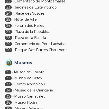
22
Cementerio de Montparnasse
-
23
Jardines de Luxemburgo
-
24
Place des Vosges
-
25
Hôtel de Ville
-
26
Forum des Halles
-
27
Plaza de la República
-
28
Plaza de la Bastilla
-
29
Cementerio de Père-Lachaise
-
30
Parque Des Buttes Chaumont
-
Museos
31
Museo del Louvre
-
32
Museo de Orsay
-
33
Centro Pompidou
-
34
Museo de la Orangerie
-
35
Museo Carnavalet
-
36
Museo Rodin
-
37
Museo Delacroix
-