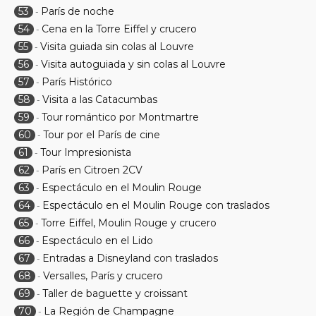
53
París de noche
-
54
Cena en la Torre Eiffel y crucero
-
55
Visita guiada sin colas al Louvre
-
56
Visita autoguiada y sin colas al Louvre
-
57
París Histórico
-
58
Visita a las Catacumbas
-
59
Tour romántico por Montmartre
-
60
Tour por el París de cine
-
61
Tour Impresionista
-
62
París en Citroen 2CV
-
63
Espectáculo en el Moulin Rouge
-
64
Espectáculo en el Moulin Rouge con traslados
-
65
Torre Eiffel, Moulin Rouge y crucero
-
66
Espectáculo en el Lido
-
67
Entradas a Disneyland con traslados
-
68
Versalles, París y crucero
-
69
Taller de baguette y croissant
-
70
La Región de Champagne
-