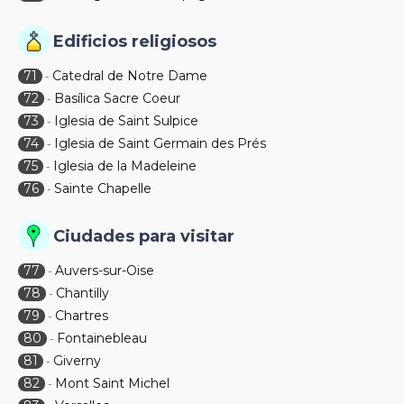
Edificios religiosos
71
Catedral de Notre Dame
-
72
Basílica Sacre Coeur
-
73
Iglesia de Saint Sulpice
-
74
Iglesia de Saint Germain des Prés
-
75
Iglesia de la Madeleine
-
76
Sainte Chapelle
-
Ciudades para visitar
77
Auvers-sur-Oise
-
78
Chantilly
-
79
Chartres
-
80
Fontainebleau
-
81
Giverny
-
82
Mont Saint Michel
-