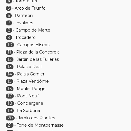
4
Torre Eiffel
-
5
Arco de Triunfo
-
6
Panteón
-
7
Invalides
-
8
Campo de Marte
-
9
Trocadéro
-
10
Campos Elíseos
-
11
Plaza de la Concordia
-
12
Jardín de las Tullerías
-
13
Palacio Real
-
14
Palais Garnier
-
15
Plaza Vendôme
-
16
Moulin Rouge
-
17
Pont Neuf
-
18
Conciergerie
-
19
La Sorbona
-
20
Jardín des Plantes
-
21
Torre de Montparnasse
-