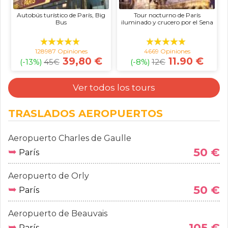
Autobús turístico de París, Big
Tour nocturno de París
Bus
iluminado y crucero por el Sena
128987 Opiniones
4669 Opiniones
39,80 €
11.90 €
(-13%)
45
€
(-8%)
12
€
Ver todos los tours
TRASLADOS AEROPUERTOS
Aeropuerto Charles de Gaulle
➥
50 €
París
Aeropuerto de Orly
➥
50 €
París
Aeropuerto de Beauvais
➥
105 €
París