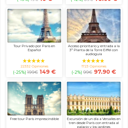
Tour Privado por Paris en
Acceso prioritario y entrada a la
Español
3ª Planta de la Torre Eiffel con
audioguía
22332 Opiniones
1723 Opiniones
149 €
97.90 €
(-25%)
199
€
(-2%)
99
€
Free tour París imprescindible
Excursión de un día a Versalles en
tren desde París con entrada al
palacio y los jardines