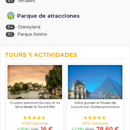
83
Versalles
-
Parque de atracciones
84
Disneyland
-
85
Parque Astérix
-
TOURS Y ACTIVIDADES
Crucero panorámico por el río
Visita guiada al Museo del
Sena desde la Torre Eiffel
Louvre con Acceso prioritario
10155 Opiniones
4675 Opiniones
16 €
78.60 €
(-15%)
19
€
(-12%)
89
€