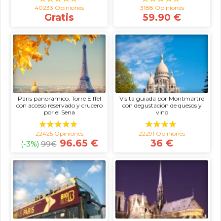
40233 Opiniones
3188 Opiniones
Gratis
59.90 €
París panorámico, Torre Eiffel
Visita guiada por Montmartre
con acceso reservado y crucero
con degustación de quesos y
por el Sena
vino
22425 Opiniones
22291 Opiniones
96.65 €
36 €
(-3%)
99
€