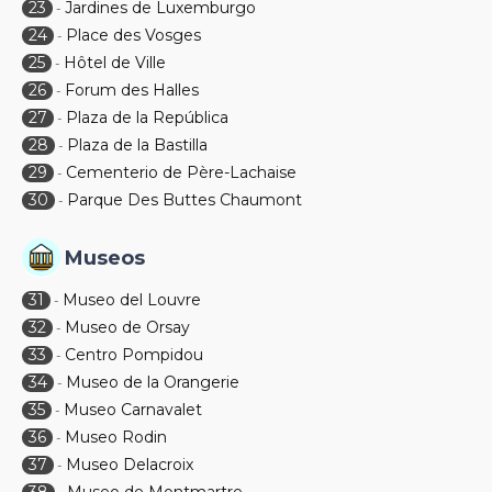
23
Jardines de Luxemburgo
-
24
Place des Vosges
-
25
Hôtel de Ville
-
26
Forum des Halles
-
27
Plaza de la República
-
28
Plaza de la Bastilla
-
29
Cementerio de Père-Lachaise
-
30
Parque Des Buttes Chaumont
-
Museos
31
Museo del Louvre
-
32
Museo de Orsay
-
33
Centro Pompidou
-
34
Museo de la Orangerie
-
35
Museo Carnavalet
-
36
Museo Rodin
-
37
Museo Delacroix
-