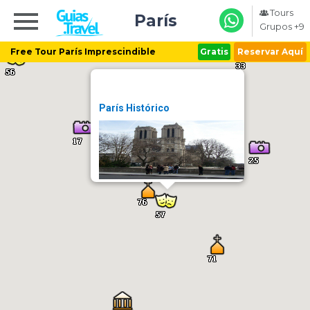
Tours
París
Grupos +9
Free Tour París Imprescindible
Gratis
Reservar Aquí
París Histórico