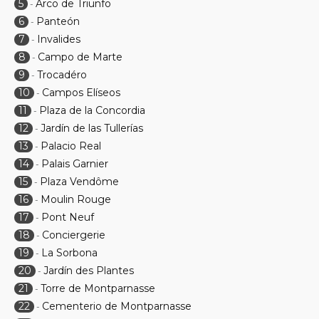
5
Arco de Triunfo
-
6
Panteón
-
7
Invalides
-
8
Campo de Marte
-
9
Trocadéro
-
10
Campos Elíseos
-
11
Plaza de la Concordia
-
12
Jardín de las Tullerías
-
13
Palacio Real
-
14
Palais Garnier
-
15
Plaza Vendôme
-
16
Moulin Rouge
-
17
Pont Neuf
-
18
Conciergerie
-
19
La Sorbona
-
20
Jardín des Plantes
-
21
Torre de Montparnasse
-
22
Cementerio de Montparnasse
-