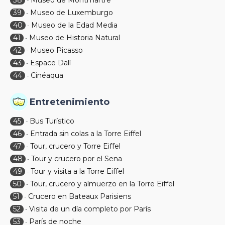
38
Museo de Montmartre
-
39
Museo de Luxemburgo
-
40
Museo de la Edad Media
-
41
Museo de Historia Natural
-
42
Museo Picasso
-
43
Espace Dalí
-
44
Cinéaqua
-
Entretenimiento
45
Bus Turístico
-
46
Entrada sin colas a la Torre Eiffel
-
47
Tour, crucero y Torre Eiffel
-
48
Tour y crucero por el Sena
-
49
Tour y visita a la Torre Eiffel
-
50
Tour, crucero y almuerzo en la Torre Eiffel
-
51
Crucero en Bateaux Parisiens
-
52
Visita de un día completo por París
-
53
París de noche
-