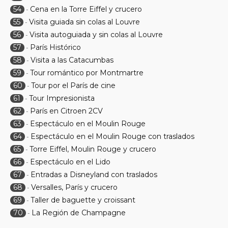
54
Cena en la Torre Eiffel y crucero
-
55
Visita guiada sin colas al Louvre
-
56
Visita autoguiada y sin colas al Louvre
-
57
París Histórico
-
58
Visita a las Catacumbas
-
59
Tour romántico por Montmartre
-
60
Tour por el París de cine
-
61
Tour Impresionista
-
62
París en Citroen 2CV
-
63
Espectáculo en el Moulin Rouge
-
64
Espectáculo en el Moulin Rouge con traslados
-
65
Torre Eiffel, Moulin Rouge y crucero
-
66
Espectáculo en el Lido
-
67
Entradas a Disneyland con traslados
-
68
Versalles, París y crucero
-
69
Taller de baguette y croissant
-
70
La Región de Champagne
-