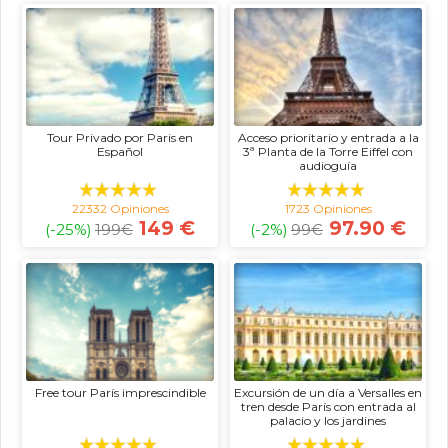
Tour Privado por Paris en
Acceso prioritario y entrada a la
Español
3ª Planta de la Torre Eiffel con
audioguía
22332 Opiniones
1723 Opiniones
149 €
97.90 €
(-25%)
199
€
(-2%)
99
€
Free tour París imprescindible
Excursión de un día a Versalles en
tren desde París con entrada al
palacio y los jardines