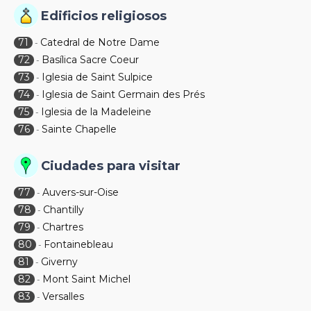
Edificios religiosos
71
Catedral de Notre Dame
-
72
Basílica Sacre Coeur
-
73
Iglesia de Saint Sulpice
-
74
Iglesia de Saint Germain des Prés
-
75
Iglesia de la Madeleine
-
76
Sainte Chapelle
-
Ciudades para visitar
77
Auvers-sur-Oise
-
78
Chantilly
-
79
Chartres
-
80
Fontainebleau
-
81
Giverny
-
82
Mont Saint Michel
-
83
Versalles
-