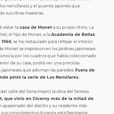
 (los nenúfares) y el puente japonés que
e sus obras maestras.
visitar la
casa de Monet
a su propio ritmo. La
hel, el hijo de Monet, a la
Academia de Bellas
n 1966
, se ha restaurado para reflejar el interior
 de Monet se inspiraron en los jardines japoneses
 conocía por los cuadros que había coleccionado
terior de su casa, podrá ver una preciosa
 japoneses que adornan las paredes.
Fuera de
nde pintó la serie de Los Nenúfares.
 del valle del Sena inspiró la obra del famoso
 que vivio en Giverny más de la mitad de
un apasionado del distrito y su residente más
 sus conocimientos durante esta fascinante