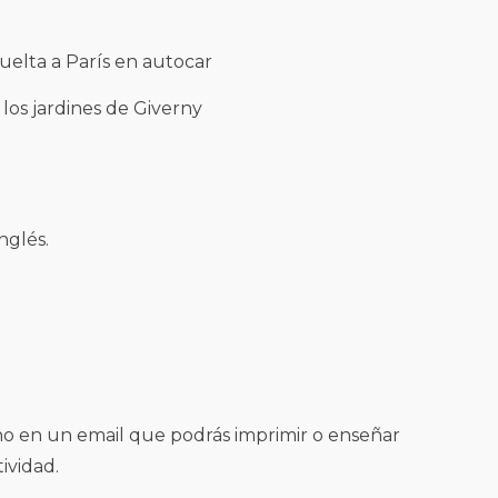
vuelta a París en autocar
 los jardines de Giverny
nglés.
o en un email que podrás imprimir o enseñar
ividad.