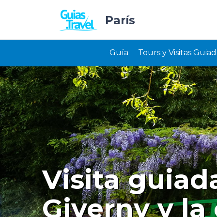
París
Guía
Tours y Visitas Guiad
Visita guiad
Giverny y la