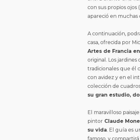
con sus propios ojos
apareció en muchas d
A continuación, podrá 
casa, ofrecida por Mic
Artes de Francia e
original. Los jardines
tradicionales que él
con avidez y en el in
colección de cuadros
su gran estudio, do
El maravilloso paisaje
pintor
Claude Monet,
su vida
. El guía es 
famoso, y compartirá