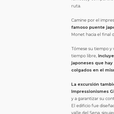
ruta.
Camine por el impre
famoso puente jap
Monet hacia el final d
Tómese su tiempo y 
tiempo libre,
incluye
japoneses que hay 
colgados en el mis
La excursión tambié
Impressionismes Gi
y a garantizar su con
El edificio fue diseñ
valle del Sena, sigui