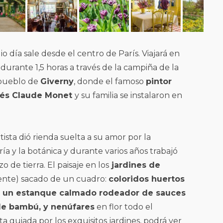
 día sale desde el centro de París. Viajará en
rante 1,5 horas a través de la campiña de la
 pueblo de
Giverny
, donde el famoso
pintor
cés Claude Monet
y su familia se instalaron en
ista dió rienda suelta a su amor por la
ría y la botánica y durante varios años trabajó
o de tierra. El paisaje en los
jardines de
mente) sacado de un cuadro:
coloridos huertos
s, un estanque calmado rodeador de sauces
 de bambú, y nenúfares
en flor todo el
ta guiada por los exquisitos jardines, podrá ver