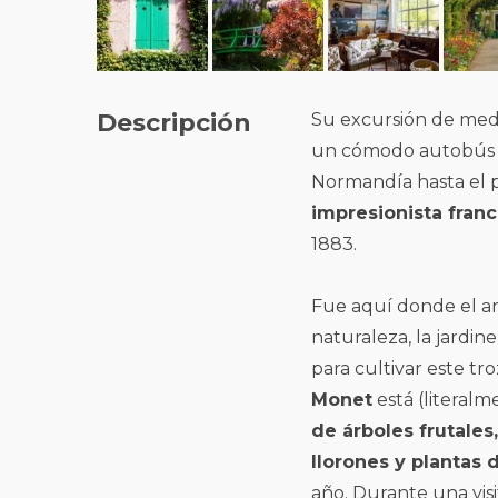
Descripción
Su excursión de medio
un cómodo autobús du
Normandía hasta el
impresionista fran
1883.
Fue aquí donde el art
naturaleza, la jardine
para cultivar este troz
Monet
está (literal
de árboles frutale
llorones y plantas
año. Durante una visi