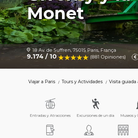
Monet
18 Av. de Suffren, 75015 Paris, França
9.174 / 10
(881 Opiniones
)
Viajar a Paris
Tours y Actividades
Visita guiada
Entradas y Atracciones
Excursiones de un día
Museos y