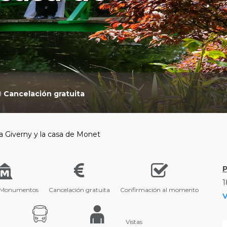
Cancelación gratuita
 a Giverny y la casa de Monet
1
 Monumentos
Cancelación gratuita
Confirmación al momento
V
Vistas