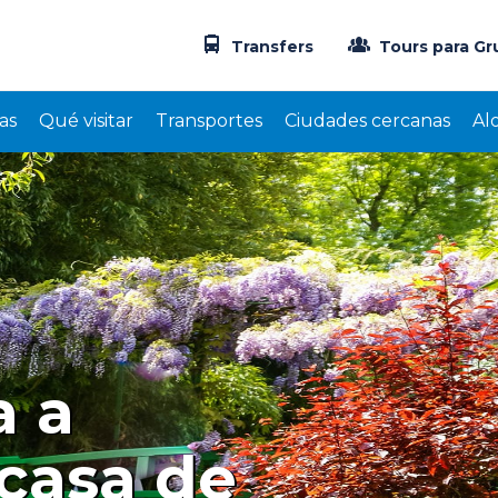
Transfers
Tours para Gr
as
Qué visitar
Transportes
Ciudades cercanas
Al
Los jardínes de la casa de 
hermosos que vale la pen
a a
 casa de
NS
Nuria Su