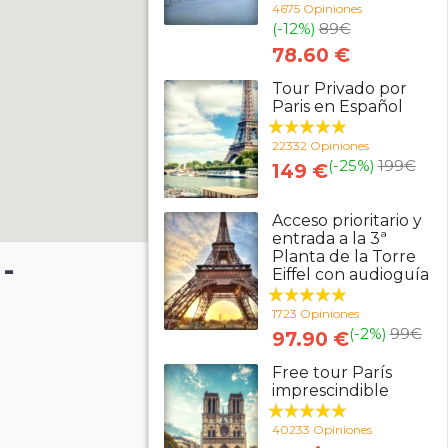
4675 Opiniones
(-12%)
89
€
78.60 €
Tour Privado por
Paris en Español
22332 Opiniones
(-25%)
199
€
149 €
Acceso prioritario y
entrada a la 3ª
Planta de la Torre
-
Eiffel con audioguía
1723 Opiniones
(-2%)
99
€
97.90 €
Free tour París
imprescindible
40233 Opiniones