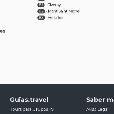
81
Giverny
-
82
Mont Saint Michel
-
83
Versalles
-
nes
Guias.travel
Saber m
Tours para Grupos +9
Aviso Legal