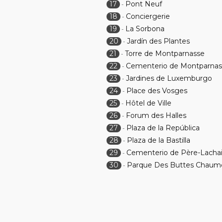
17
Pont Neuf
-
18
Conciergerie
-
19
La Sorbona
-
20
Jardín des Plantes
-
21
Torre de Montparnasse
-
22
Cementerio de Montparnas
-
23
Jardines de Luxemburgo
-
24
Place des Vosges
-
25
Hôtel de Ville
-
26
Forum des Halles
-
27
Plaza de la República
-
28
Plaza de la Bastilla
-
29
Cementerio de Père-Lacha
-
30
Parque Des Buttes Chaum
-