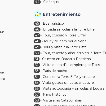
44
Cinéaqua
-
Entretenimiento
45
Bus Turístico
-
46
Entrada sin colas a la Torre Eiffel
-
se
47
Tour, crucero y Torre Eiffel
-
48
Tour y crucero por el Sena
-
49
Tour y visita a la Torre Eiffel
-
50
Tour, crucero y almuerzo en la Torre Ei
-
51
Crucero en Bateaux Parisiens
-
52
Visita de un día completo por París
-
53
París de noche
-
ise
54
Cena en la Torre Eiffel y crucero
-
ont
55
Visita guiada sin colas al Louvre
-
56
Visita autoguiada y sin colas al Louvre
-
57
París Histórico
-
58
Visita a las Catacumbas
-