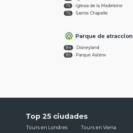
75
Iglesia de la Madeleine
-
76
Sainte Chapelle
-
Parque de atraccio
84
Disneyland
-
85
Parque Astérix
-
Top 25 ciudades
Tours en Londres
Tours en Viena