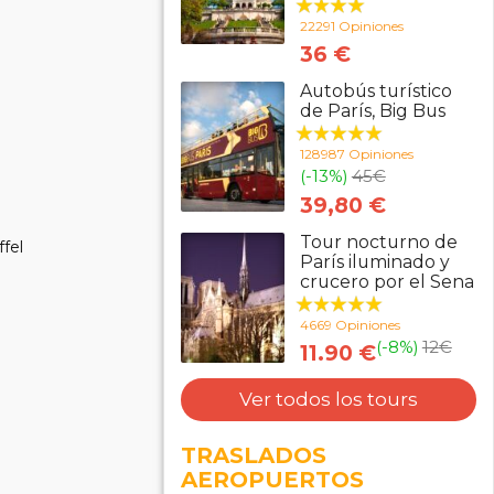
22291 Opiniones
36 €
Autobús turístico
de París, Big Bus
128987 Opiniones
(-13%)
45
€
39,80 €
Tour nocturno de
ffel
París iluminado y
crucero por el Sena
4669 Opiniones
(-8%)
12
€
11.90 €
Ver todos los tours
TRASLADOS
AEROPUERTOS