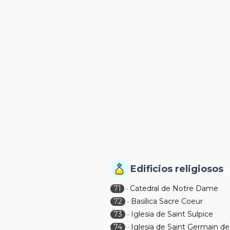
Edificios religiosos
71
Catedral de Notre Dame
-
72
Basílica Sacre Coeur
-
73
Iglesia de Saint Sulpice
-
74
Iglesia de Saint Germain de
-