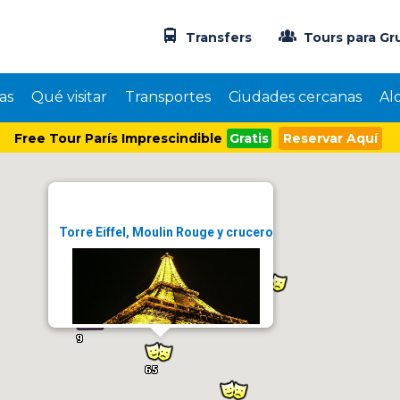
Transfers
Tours para Gr
as
Qué visitar
Transportes
Ciudades cercanas
Al
Free Tour París Imprescindible
Gratis
Reservar Aquí
Torre Eiffel, Moulin Rouge y crucero