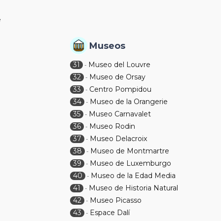
é
Museos
31
Museo del Louvre
-
32
Museo de Orsay
-
33
Centro Pompidou
-
34
Museo de la Orangerie
-
35
Museo Carnavalet
-
36
Museo Rodin
-
37
Museo Delacroix
-
38
Museo de Montmartre
-
39
Museo de Luxemburgo
-
40
Museo de la Edad Media
-
41
Museo de Historia Natural
-
42
Museo Picasso
-
43
Espace Dalí
-