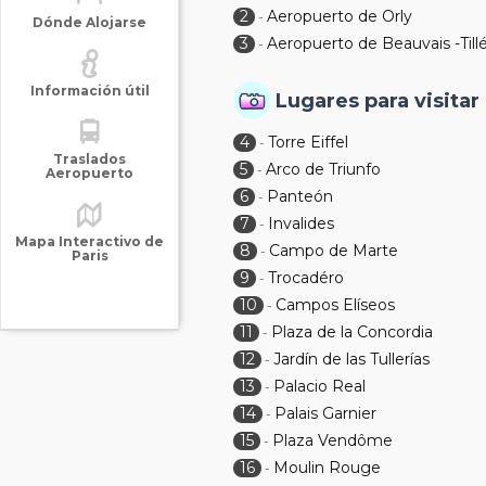
2
Aeropuerto de Orly
-
Dónde Alojarse
3
Aeropuerto de Beauvais -Till
-
Información útil
Lugares para visitar
4
Torre Eiffel
-
Traslados
5
Arco de Triunfo
-
Aeropuerto
6
Panteón
-
7
Invalides
-
Mapa Interactivo de
8
Campo de Marte
-
Paris
9
Trocadéro
-
10
Campos Elíseos
-
11
Plaza de la Concordia
-
12
Jardín de las Tullerías
-
13
Palacio Real
-
14
Palais Garnier
-
15
Plaza Vendôme
-
16
Moulin Rouge
-