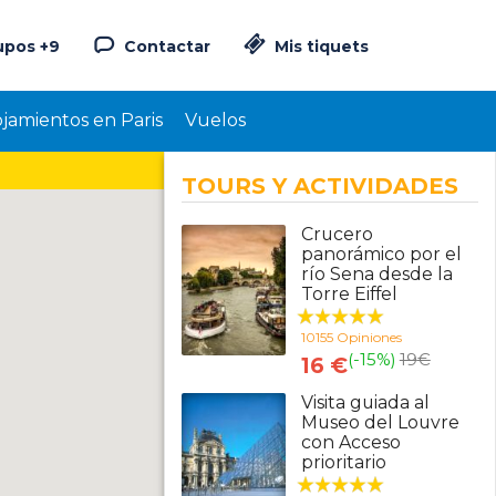
upos +9
Contactar
Mis tiquets
ojamientos en Paris
Vuelos
TOURS Y ACTIVIDADES
Crucero
panorámico por el
río Sena desde la
Torre Eiffel
10155 Opiniones
(-15%)
19
€
16 €
Visita guiada al
Museo del Louvre
con Acceso
prioritario