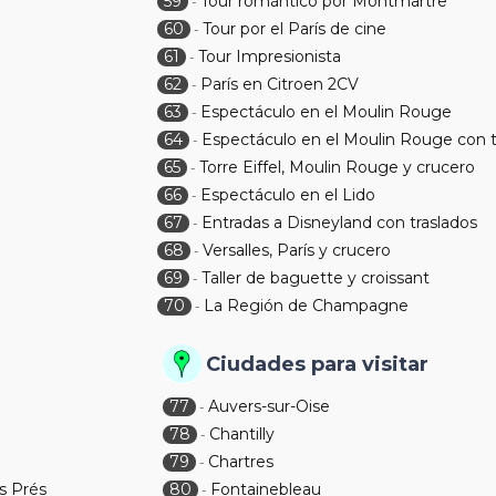
59
Tour romántico por Montmartre
-
60
Tour por el París de cine
-
61
Tour Impresionista
-
62
París en Citroen 2CV
-
63
Espectáculo en el Moulin Rouge
-
64
Espectáculo en el Moulin Rouge con t
-
65
Torre Eiffel, Moulin Rouge y crucero
-
66
Espectáculo en el Lido
-
67
Entradas a Disneyland con traslados
-
68
Versalles, París y crucero
-
69
Taller de baguette y croissant
-
70
La Región de Champagne
-
Ciudades para visitar
77
Auvers-sur-Oise
-
78
Chantilly
-
79
Chartres
-
s Prés
80
Fontainebleau
-