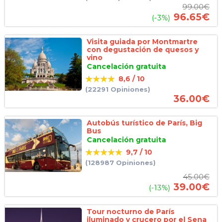
99.00
€
96.65
€
(-3%)
Visita guiada por Montmartre
con degustación de quesos y
vino
Cancelación gratuita
8,6 / 10
(22291 Opiniones)
36.00
€
Autobús turístico de París, Big
Bus
Cancelación gratuita
9,7 / 10
(128987 Opiniones)
45.00
€
39.00
€
(-13%)
Tour nocturno de París
iluminado y crucero por el Sena