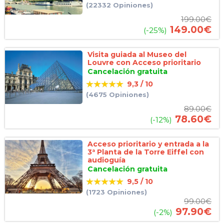
(22332 Opiniones)
199.00
€
149.00
€
(-25%)
Visita guiada al Museo del
Louvre con Acceso prioritario
Cancelación gratuita
9,3 / 10
(4675 Opiniones)
89.00
€
78.60
€
(-12%)
Acceso prioritario y entrada a la
3ª Planta de la Torre Eiffel con
audioguía
Cancelación gratuita
9,5 / 10
(1723 Opiniones)
99.00
€
97.90
€
(-2%)