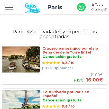
Tours
París
Grupos +9
París: 42
actividades y experiencias
encontradas
Crucero panorámico por el río
Sena desde la Torre Eiffel
Cancelación gratuita
9,3 / 10
(10155 Opiniones)
19.00
€
16.00
€
(-15%)
Tour Privado por Paris en
Español
Cancelación gratuita
9,8 / 10