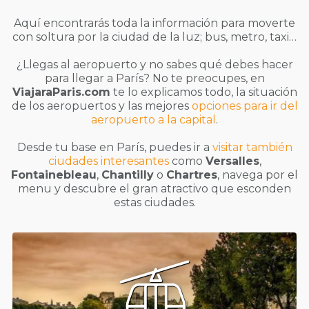
Aquí encontrarás toda la información para moverte
con soltura por la ciudad de la luz; bus, metro, taxi…
¿Llegas al aeropuerto y no sabes qué debes hacer
para llegar a París? No te preocupes, en
ViajaraParis.com
te lo explicamos todo, la situación
de los aeropuertos y las mejores
opciones para ir del
aeropuerto a la capital
.
Desde tu base en París, puedes ir a
visitar también
ciudades interesantes
como
Versalles
,
Fontainebleau
,
Chantilly
o
Chartres
, navega por el
menu y descubre el gran atractivo que esconden
estas ciudades.