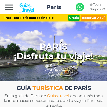
Tours
París
Grupos +9
Free Tour París Imprescindible
Gratis
Reservar Aquí
PARÍS
¡Disfruta tu viaje!
GUÍA
TURÍSTICA
DE PARÍS
En la guía de París de
Guias.travel
encontrarás toda
la información necesaria para que tu viaje a París sea
un éxito.