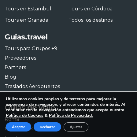
Tours en Estambul
Tours en Córdoba
Tours en Granada
Todos los destinos
Guias.travel
Tours para Grupos +9
Proveedores
Partners
Blog
Traslados Aeropuertos
Utilizamos cookies propias y de terceros para mejorar la
experiencia de navegación, y ofrecer contenidos de interés. Al
Guías de viaje
continuar con la navegación entendemos que acepta nuestra
Política de Cookies
&
Política de Privacidad.
Roma
Aceptar
Rechazar
Ajustes
Nueva York