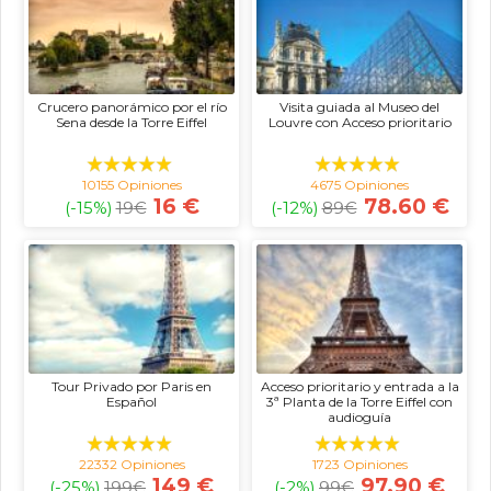
Crucero panorámico por el río
Visita guiada al Museo del
Sena desde la Torre Eiffel
Louvre con Acceso prioritario
10155 Opiniones
4675 Opiniones
16 €
78.60 €
(-15%)
19
€
(-12%)
89
€
Tour Privado por Paris en
Acceso prioritario y entrada a la
Español
3ª Planta de la Torre Eiffel con
audioguía
22332 Opiniones
1723 Opiniones
149 €
97.90 €
(-25%)
199
€
(-2%)
99
€