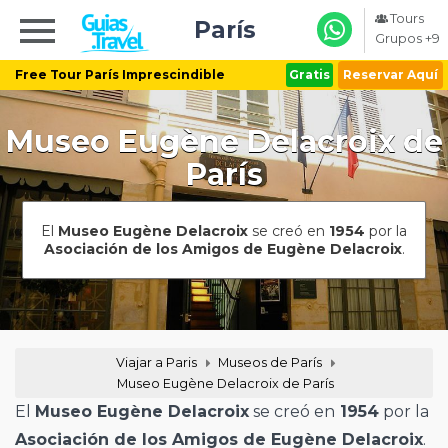
Tours
París
Grupos +9
Free Tour París Imprescindible
Gratis
Reservar Aquí
Museo Eugène Delacroix de
París
El
Museo Eugène Delacroix
se creó en
1954
por la
Asociación de los Amigos de Eugène Delacroix
.
Viajar a Paris
Museos de París
Museo Eugène Delacroix de París
El
Museo Eugène Delacroix
se creó en
1954
por la
Asociación de los Amigos de Eugène Delacroix
.