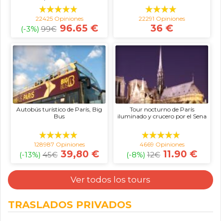
22425 Opiniones
22291 Opiniones
96.65 €
36 €
(-3%)
99
€
Autobús turístico de París, Big
Tour nocturno de París
Bus
iluminado y crucero por el Sena
128987 Opiniones
4669 Opiniones
39,80 €
11.90 €
(-13%)
45
€
(-8%)
12
€
Ver todos los tours
TRASLADOS PRIVADOS