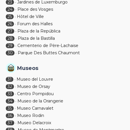
23
Jardines de Luxemburgo
-
24
Place des Vosges
-
25
Hôtel de Ville
-
26
Forum des Halles
-
27
Plaza de la República
-
28
Plaza de la Bastilla
-
29
Cementerio de Père-Lachaise
-
30
Parque Des Buttes Chaumont
-
Museos
31
Museo del Louvre
-
32
Museo de Orsay
-
33
Centro Pompidou
-
34
Museo de la Orangerie
-
35
Museo Carnavalet
-
36
Museo Rodin
-
37
Museo Delacroix
-