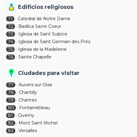
Edificios religiosos
71
Catedral de Notre Dame
-
72
Basílica Sacre Coeur
-
73
Iglesia de Saint Sulpice
-
74
Iglesia de Saint Germain des Prés
-
75
Iglesia de la Madeleine
-
76
Sainte Chapelle
-
Ciudades para visitar
77
Auvers-sur-Oise
-
78
Chantilly
-
79
Chartres
-
80
Fontainebleau
-
81
Giverny
-
82
Mont Saint Michel
-
83
Versalles
-