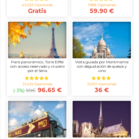
40233 Opiniones
3188 Opiniones
Gratis
59.90 €
París panorámico, Torre Eiffel
Visita guiada por Montmartre
con acceso reservado y crucero
con degustación de quesos y
por el Sena
vino
22425 Opiniones
22291 Opiniones
96.65 €
36 €
(-3%)
99
€