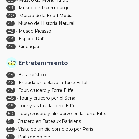
38
Museo de Montmartre
-
39
Museo de Luxemburgo
-
40
Museo de la Edad Media
-
41
Museo de Historia Natural
-
42
Museo Picasso
-
43
Espace Dalí
-
44
Cinéaqua
-
Entretenimiento
45
Bus Turístico
-
46
Entrada sin colas a la Torre Eiffel
-
47
Tour, crucero y Torre Eiffel
-
48
Tour y crucero por el Sena
-
49
Tour y visita a la Torre Eiffel
-
50
Tour, crucero y almuerzo en la Torre Eiffel
-
51
Crucero en Bateaux Parisiens
-
52
Visita de un día completo por París
-
53
París de noche
-