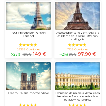
Tour Privado por Paris en
Acceso prioritario y entrada a la
Español
3ª Planta de la Torre Eiffel con
audioguía
22332 Opiniones
1723 Opiniones
149 €
97.90 €
(-25%)
199
€
(-2%)
99
€
Free tour París imprescindible
Excursión de un día a Versalles en
tren desde París con entrada al
palacio y los jardines