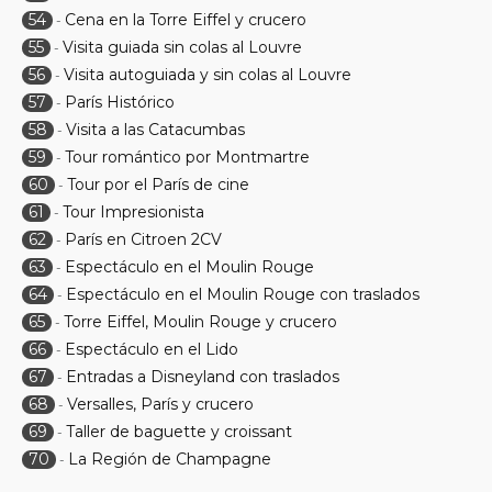
54
Cena en la Torre Eiffel y crucero
-
55
Visita guiada sin colas al Louvre
-
56
Visita autoguiada y sin colas al Louvre
-
57
París Histórico
-
58
Visita a las Catacumbas
-
59
Tour romántico por Montmartre
-
60
Tour por el París de cine
-
61
Tour Impresionista
-
62
París en Citroen 2CV
-
63
Espectáculo en el Moulin Rouge
-
64
Espectáculo en el Moulin Rouge con traslados
-
65
Torre Eiffel, Moulin Rouge y crucero
-
66
Espectáculo en el Lido
-
67
Entradas a Disneyland con traslados
-
68
Versalles, París y crucero
-
69
Taller de baguette y croissant
-
70
La Región de Champagne
-