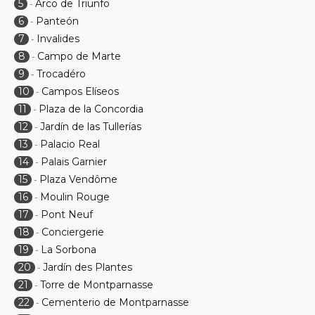
5
Arco de Triunfo
-
6
Panteón
-
7
Invalides
-
8
Campo de Marte
-
9
Trocadéro
-
10
Campos Elíseos
-
11
Plaza de la Concordia
-
12
Jardín de las Tullerías
-
13
Palacio Real
-
14
Palais Garnier
-
15
Plaza Vendôme
-
16
Moulin Rouge
-
17
Pont Neuf
-
18
Conciergerie
-
19
La Sorbona
-
20
Jardín des Plantes
-
21
Torre de Montparnasse
-
22
Cementerio de Montparnasse
-