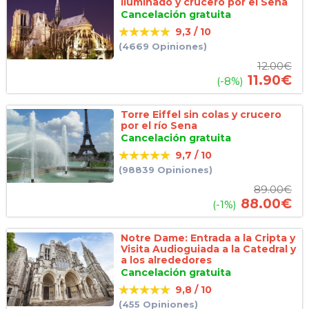
iluminado y crucero por el Sena
Cancelación gratuita
9,3 / 10
(4669 Opiniones)
12.00
€
11.90
€
(-8%)
Torre Eiffel sin colas y crucero
por el río Sena
Cancelación gratuita
9,7 / 10
(98839 Opiniones)
89.00
€
88.00
€
(-1%)
Notre Dame: Entrada a la Cripta y
Visita Audioguiada a la Catedral y
a los alrededores
Cancelación gratuita
9,8 / 10
(455 Opiniones)