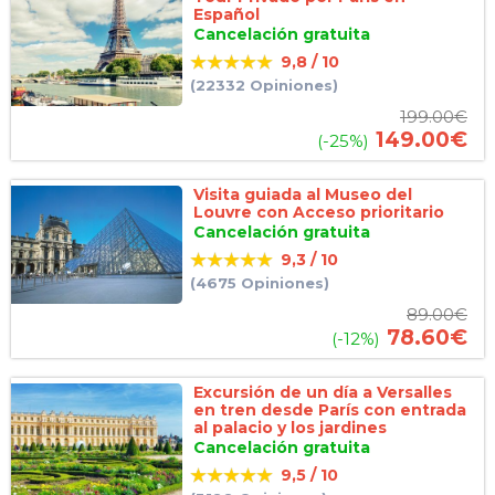
Español
Cancelación gratuita
9,8 / 10
(22332 Opiniones)
199.00
€
149.00
€
(-25%)
Visita guiada al Museo del
Louvre con Acceso prioritario
Cancelación gratuita
9,3 / 10
(4675 Opiniones)
89.00
€
78.60
€
(-12%)
Excursión de un día a Versalles
en tren desde París con entrada
al palacio y los jardines
Cancelación gratuita
9,5 / 10