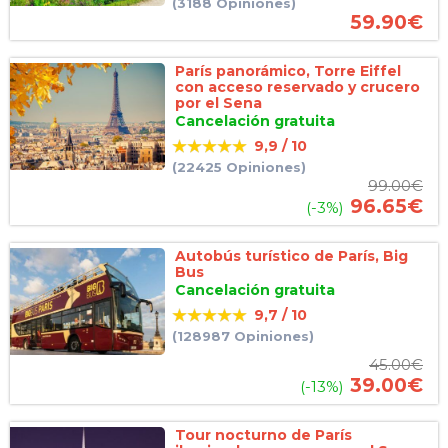
(3188 Opiniones)
59.90
€
París panorámico, Torre Eiffel
con acceso reservado y crucero
por el Sena
Cancelación gratuita
9,9 / 10
(22425 Opiniones)
99.00
€
96.65
€
(-3%)
Autobús turístico de París, Big
Bus
Cancelación gratuita
9,7 / 10
(128987 Opiniones)
45.00
€
39.00
€
(-13%)
Tour nocturno de París