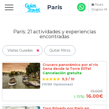
Tours
París
Grupos +9
París: 21
actividades y experiencias
encontradas
Visitas Guiadas
Quitar filtros
Crucero panorámico por el río
Sena desde la Torre Eiffel
Cancelación gratuita
9,3 / 10
(10155 Opiniones)
19.00
€
16.00
€
(-15%)
Tour Privado por Paris en